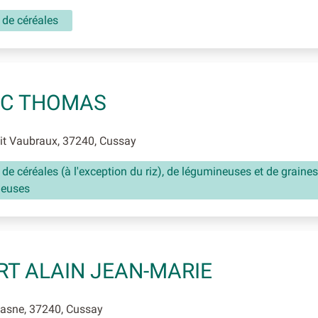
 de céréales
IC THOMAS
it Vaubraux, 37240, Cussay
 de céréales (à l'exception du riz), de légumineuses et de graines
neuses
RT ALAIN JEAN-MARIE
asne, 37240, Cussay