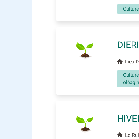
Culture
DIER
Lieu D
Culture
oléagi
HIVE
Ld Rul