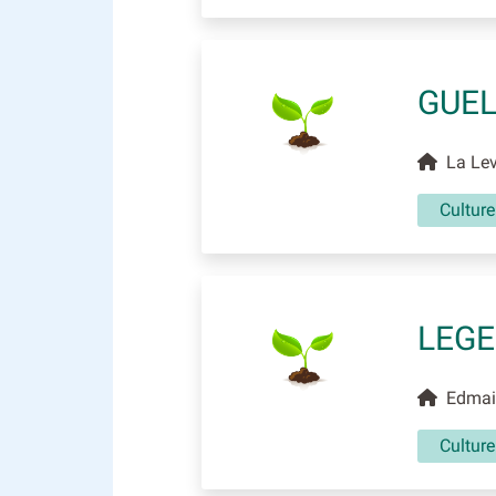
GUEL
La Leve
Culture
LEGE
Edmain
Culture