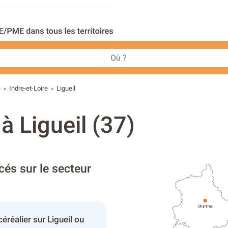
e
Indre-et-Loire
Ligueil
>
>
à Ligueil (37)
cés sur le secteur
éréalier sur Ligueil ou