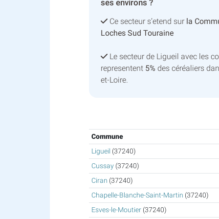
ses environs ?
Ce secteur s’etend sur
la Comm
Loches Sud Touraine
Le secteur de Ligueil avec les 
representent
5%
des céréaliers dan
et-Loire.
Commune
Ligueil
(37240)
Cussay
(37240)
Ciran
(37240)
Chapelle-Blanche-Saint-Martin
(37240)
Esves-le-Moutier
(37240)