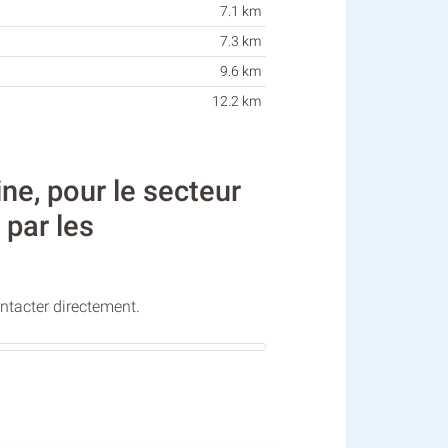
7.1 km
7.3 km
9.6 km
12.2 km
, pour le secteur
 par les
ontacter directement.