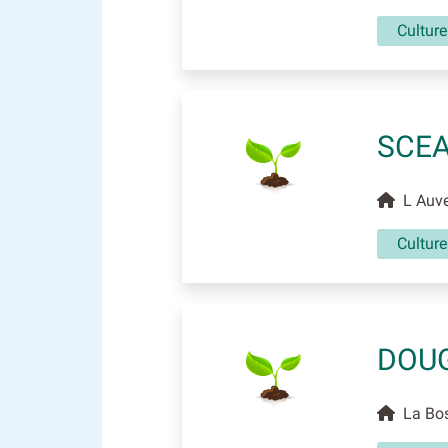
Culture
SCEA
L Auve
Culture
DOUG
La Bos