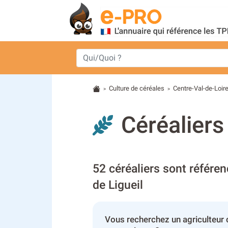
Culture de céréales
Centre-Val-de-Loir
>
>
Céréaliers 
52 céréaliers sont référen
de Ligueil
Vous recherchez un agriculteur c