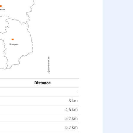
Distance
-
3 km
4.6 km
5.2 km
6.7 km