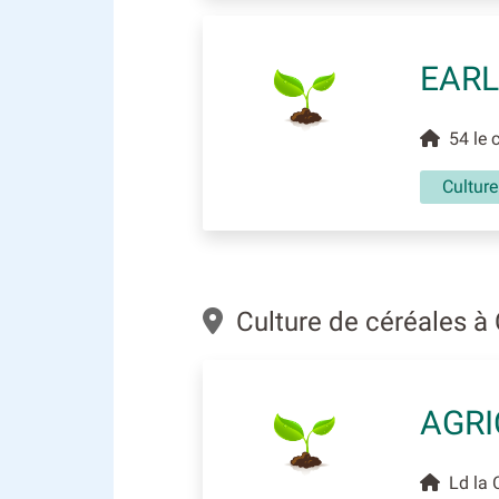
EARL
54 le c
Culture
Culture de céréales à
AGR
Ld la 