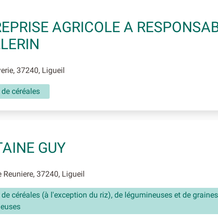
EPRISE AGRICOLE A RESPONSABI
LERIN
rie, 37240, Ligueil
 de céréales
AINE GUY
Reuniere, 37240, Ligueil
 de céréales (à l'exception du riz), de légumineuses et de graines
neuses