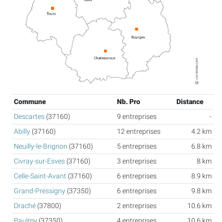
Commune
Nb. Pro
Distance
Descartes
(37160)
9 entreprises
-
Abilly
(37160)
12 entreprises
4.2 km
Neuilly-le-Brignon
(37160)
5 entreprises
6.8 km
Civray-sur-Esves
(37160)
3 entreprises
8 km
Celle-Saint-Avant
(37160)
6 entreprises
8.9 km
Grand-Pressigny
(37350)
6 entreprises
9.8 km
Draché
(37800)
2 entreprises
10.6 km
Paulmy
(37350)
4 entreprises
10.6 km