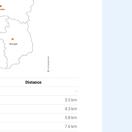
Distance
-
3.5 km
4.3 km
5.8 km
7.6 km