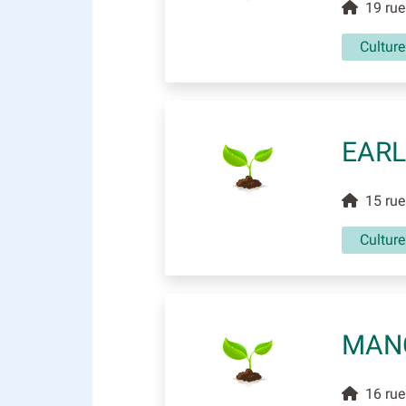
19 rue 
Culture
EARL
15 rue 
Culture
MAN
16 rue 