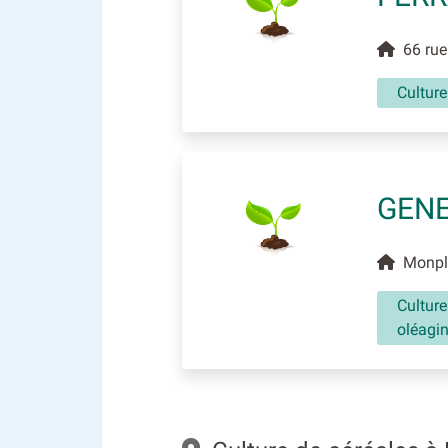
66 rue
Culture
GEN
Monpla
Culture
oléagi