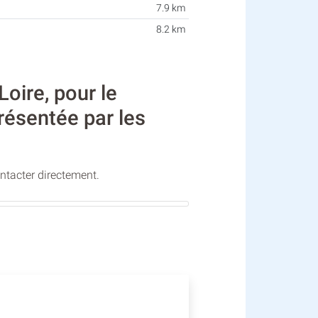
7.9 km
8.2 km
ire, pour le
présentée par les
ontacter directement.