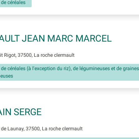
 de céréales
AULT JEAN MARC MARCEL
t Rigot, 37500, La roche clermault
 de céréales (à l'exception du riz), de légumineuses et de graines
neuses
AIN SERGE
de Launay, 37500, La roche clermault