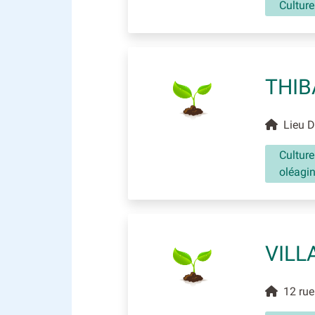
Culture
THIB
Lieu Di
Culture
oléagi
VILL
12 rue 