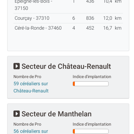
Épeigné-les-Bois -
1
436
10,4
km
37150
Courçay - 37310
6
836
12,0
km
Céré-la-Ronde - 37460
4
452
16,7
km
Secteur de Château-Renault
Nombre de Pro
Indice d'implantation
59 céréaliers sur
Château-Renault
Secteur de Manthelan
Nombre de Pro
Indice d'implantation
56 céréaliers sur