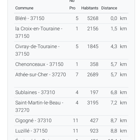
Nb
Commune
Pro
Habitants
Distance
Bléré - 37150
5
5268
0,0
km
la Croix-en-Touraine -
1
2156
1,5
km
37150
Civray-de-Touraine -
5
1845
4,3
km
37150
Chenonceaux - 37150
1
358
5,7
km
Athée-sur-Cher - 37270
7
2689
5,7
km
Sublaines - 37310
4
197
6,8
km
Saint-Martin-le-Beau -
4
3195
7,2
km
37270
Cigogné - 37310
11
427
8,7
km
Luzillé - 37150
11
923
8,8
km