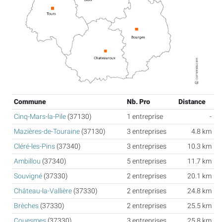
Commune
Nb. Pro
Distance
Cinq-Mars-la-Pile
(37130)
1 entreprise
-
Mazières-de-Touraine
(37130)
3 entreprises
4.8 km
Cléré-les-Pins
(37340)
3 entreprises
10.3 km
Ambillou
(37340)
5 entreprises
11.7 km
Souvigné
(37330)
2 entreprises
20.1 km
Château-la-Vallière
(37330)
2 entreprises
24.8 km
Brèches
(37330)
2 entreprises
25.5 km
Couesmes
(37330)
3 entreprises
25.8 km