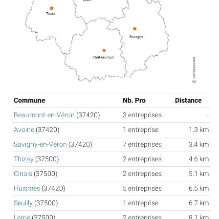
Commune
Nb. Pro
Distance
Beaumont-en-Véron
(37420)
3 entreprises
-
Avoine
(37420)
1 entreprise
1.3 km
Savigny-en-Véron
(37420)
7 entreprises
3.4 km
Thizay
(37500)
2 entreprises
4.6 km
Cinais
(37500)
2 entreprises
5.1 km
Huismes
(37420)
5 entreprises
6.5 km
Seuilly
(37500)
1 entreprise
6.7 km
Lerné
(37500)
2 entreprises
8.1 km