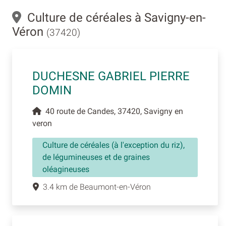
Culture de céréales à Savigny-en-
Véron
(37420)
DUCHESNE GABRIEL PIERRE
DOMIN
40 route de Candes, 37420, Savigny en
veron
Culture de céréales (à l'exception du riz),
de légumineuses et de graines
oléagineuses
3.4 km de Beaumont-en-Véron