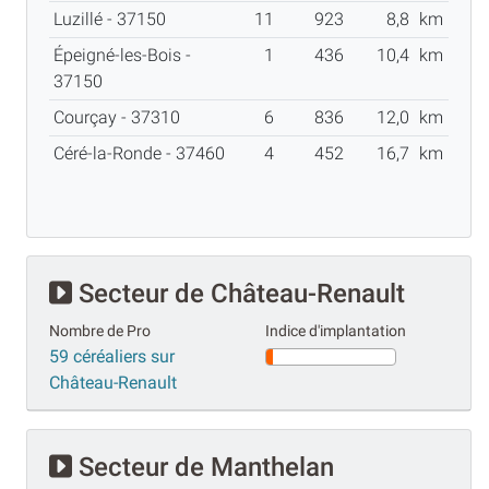
Luzillé - 37150
11
923
8,8
km
Épeigné-les-Bois -
1
436
10,4
km
37150
Courçay - 37310
6
836
12,0
km
Céré-la-Ronde - 37460
4
452
16,7
km
Secteur de Château-Renault
Nombre de Pro
Indice d'implantation
59 céréaliers sur
Château-Renault
Secteur de Manthelan