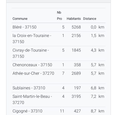
Nb
Commune
Pro
Habitants
Distance
Bléré - 37150
5
5268
0,0
km
la Croix-en-Touraine -
1
2156
1,5
km
37150
Civray-de-Touraine -
5
1845
4,3
km
37150
Chenonceaux - 37150
1
358
5,7
km
Athée-sur-Cher - 37270
7
2689
5,7
km
Sublaines - 37310
4
197
6,8
km
Saint-Martin-le-Beau -
4
3195
7,2
km
37270
Cigogné - 37310
11
427
8,7
km