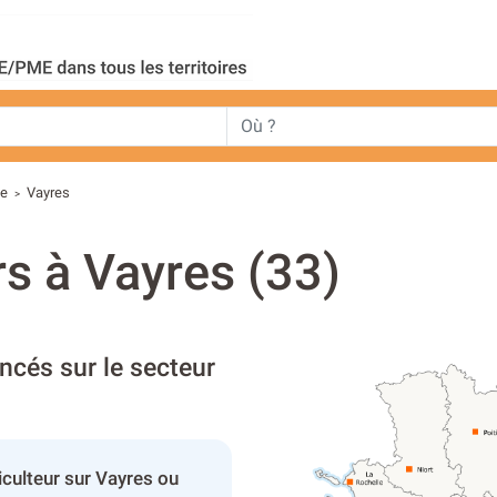
de
Vayres
>
rs à Vayres (33)
encés sur le secteur
iculteur sur Vayres ou