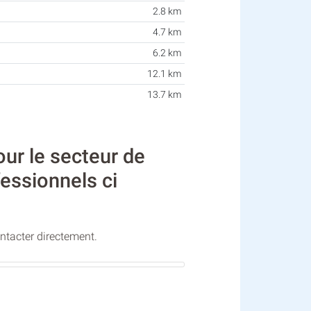
2.8 km
4.7 km
6.2 km
12.1 km
13.7 km
ur le secteur de
fessionnels ci
ontacter directement.