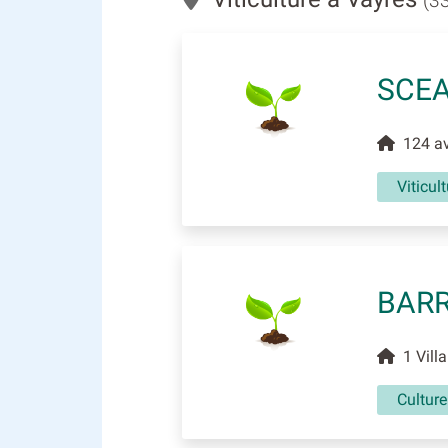
(3
SCEA
124 av
Viticul
BARR
1 Villa
Culture