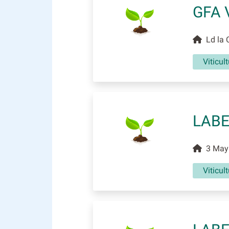
GFA 
Ld la 
Viticul
LABE
3 Mayn
Viticul