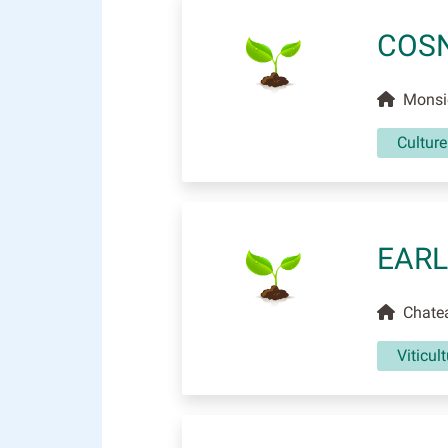
COSN
Monsieu
Culture
EARL
Chateau
Viticul