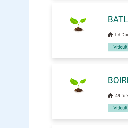
BATL
Ld Dur
Viticul
BOIR
49 rue 
Viticul