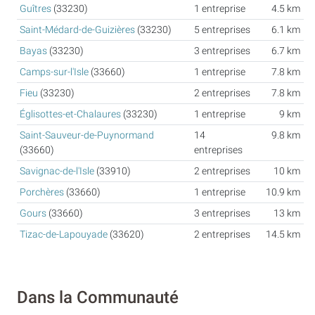
Guîtres
(33230)
1 entreprise
4.5 km
Saint-Médard-de-Guizières
(33230)
5 entreprises
6.1 km
Bayas
(33230)
3 entreprises
6.7 km
Camps-sur-l'Isle
(33660)
1 entreprise
7.8 km
Fieu
(33230)
2 entreprises
7.8 km
Églisottes-et-Chalaures
(33230)
1 entreprise
9 km
Saint-Sauveur-de-Puynormand
14
9.8 km
(33660)
entreprises
Savignac-de-l'Isle
(33910)
2 entreprises
10 km
Porchères
(33660)
1 entreprise
10.9 km
Gours
(33660)
3 entreprises
13 km
Tizac-de-Lapouyade
(33620)
2 entreprises
14.5 km
Dans la Communauté