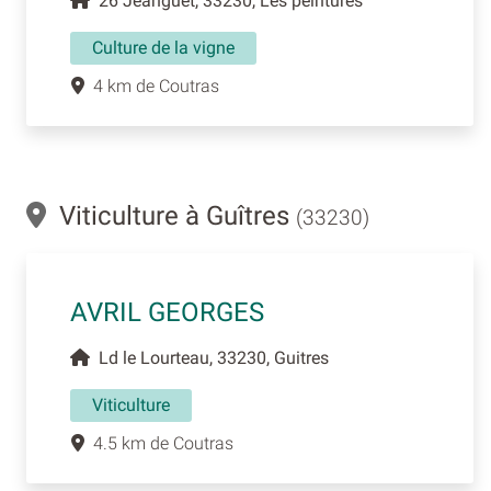
26 Jeanguet, 33230, Les peintures
Culture de la vigne
4 km de Coutras
Viticulture à Guîtres
(33230)
AVRIL GEORGES
Ld le Lourteau, 33230, Guitres
Viticulture
4.5 km de Coutras