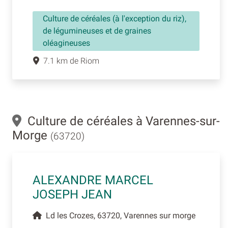
Culture de céréales (à l'exception du riz),
de légumineuses et de graines
oléagineuses
7.1 km de Riom
Culture de céréales à Varennes-sur-
Morge
(63720)
ALEXANDRE MARCEL
JOSEPH JEAN
Ld les Crozes, 63720, Varennes sur morge