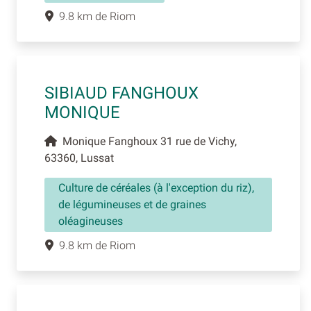
9.8 km de Riom
SIBIAUD FANGHOUX
MONIQUE
Monique Fanghoux 31 rue de Vichy,
63360, Lussat
Culture de céréales (à l'exception du riz),
de légumineuses et de graines
oléagineuses
9.8 km de Riom