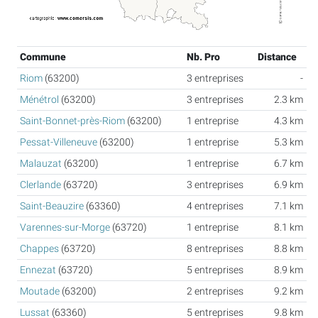
Commune
Nb. Pro
Distance
Riom
(63200)
3 entreprises
-
Ménétrol
(63200)
3 entreprises
2.3 km
Saint-Bonnet-près-Riom
(63200)
1 entreprise
4.3 km
Pessat-Villeneuve
(63200)
1 entreprise
5.3 km
Malauzat
(63200)
1 entreprise
6.7 km
Clerlande
(63720)
3 entreprises
6.9 km
Saint-Beauzire
(63360)
4 entreprises
7.1 km
Varennes-sur-Morge
(63720)
1 entreprise
8.1 km
Chappes
(63720)
8 entreprises
8.8 km
Ennezat
(63720)
5 entreprises
8.9 km
Moutade
(63200)
2 entreprises
9.2 km
Lussat
(63360)
5 entreprises
9.8 km