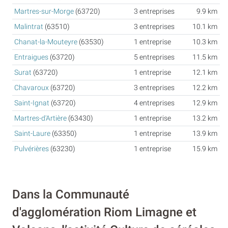
Martres-sur-Morge
(63720)
3 entreprises
9.9 km
Malintrat
(63510)
3 entreprises
10.1 km
Chanat-la-Mouteyre
(63530)
1 entreprise
10.3 km
Entraigues
(63720)
5 entreprises
11.5 km
Surat
(63720)
1 entreprise
12.1 km
Chavaroux
(63720)
3 entreprises
12.2 km
Saint-Ignat
(63720)
4 entreprises
12.9 km
Martres-d'Artière
(63430)
1 entreprise
13.2 km
Saint-Laure
(63350)
1 entreprise
13.9 km
Pulvérières
(63230)
1 entreprise
15.9 km
Dans la Communauté
d'agglomération Riom Limagne et