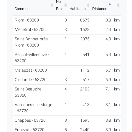
Nb
Commune
Pro
Habitants
Distance
Riom - 63200
3
18675
0,0
km
Ménétrol - 63200
3
1628
2,3
km
Saint-Bonnet-près-
1
2075
4,3
km
Riom - 63200
Pessat-Villeneuve -
1
541
5,3
km
63200
Malauzat - 63200
1
1112
6,7
km
Clerlande - 63720
3
517
6,9
km
Saint-Beauzire -
4
2103
7,1
km
63360
Varennes-sur-Morge
1
413
8,1
km
- 63720
Chappes - 63720
8
1595
8,8
km
Ennezat - 63720
5
2440
8,9
km