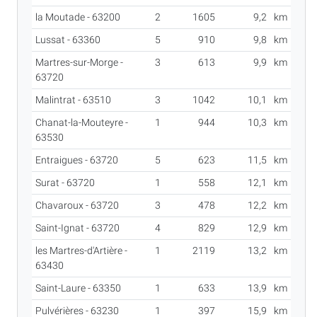
la Moutade - 63200
2
1605
9,2
km
Lussat - 63360
5
910
9,8
km
Martres-sur-Morge -
3
613
9,9
km
63720
Malintrat - 63510
3
1042
10,1
km
Chanat-la-Mouteyre -
1
944
10,3
km
63530
Entraigues - 63720
5
623
11,5
km
Surat - 63720
1
558
12,1
km
Chavaroux - 63720
3
478
12,2
km
Saint-Ignat - 63720
4
829
12,9
km
les Martres-d'Artière -
1
2119
13,2
km
63430
Saint-Laure - 63350
1
633
13,9
km
Pulvérières - 63230
1
397
15,9
km