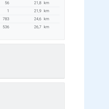
56
21,8
km
1
21,9
km
783
24,6
km
536
26,7
km