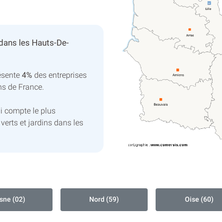
dans les Hauts-De-
ésente
4%
des entreprises
ins de France.
i compte le plus
verts et jardins dans les
sne (02)
Nord (59)
Oise (60)