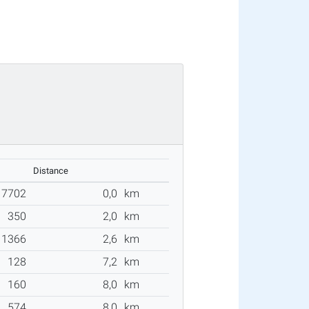
Distance
7702
0,0
km
350
2,0
km
1366
2,6
km
128
7,2
km
160
8,0
km
574
8,0
km