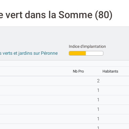
e vert dans la Somme (80)
Indice d'implantation
s verts et jardins sur Péronne
Nb Pro
Habitants
2
1
1
1
1
1