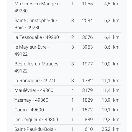
Mazières-en-Mauges -
1
1055
4,8
km
49280
Saint-Christophe-du-
3
2584
6,3
km
Bois - 49280
la Tessoualle - 49280
2
3076
6,4
km
le May-sur-Èvre -
3
3953
8,6
km
49122
Bégrolles-en-Mauges -
3
1977
10,0
km
49122
la Romagne - 49740
3
1782
11,1
km
Maulévrier - 49360
4
3179
11,4
km
Yzernay - 49360
1
1829
13,9
km
Coron - 49690
1
1572
19,1
km
les Cerqueux - 49360
1
889
19,2
km
Saint-Paul-du-Bois -
1
610
25,2
km