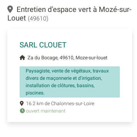
Entretien d'espace vert à Mozé-sur-
Louet
(49610)
SARL CLOUET
Za du Bocage, 49610, Moze-sur-louet
Paysagiste, vente de végétaux, travaux
divers de maçonnerie et d'irrigation,
installation de clôtures, bassins,
piscines.
16.2 km de Chalonnes-sur-Loire
ouvert maintenant