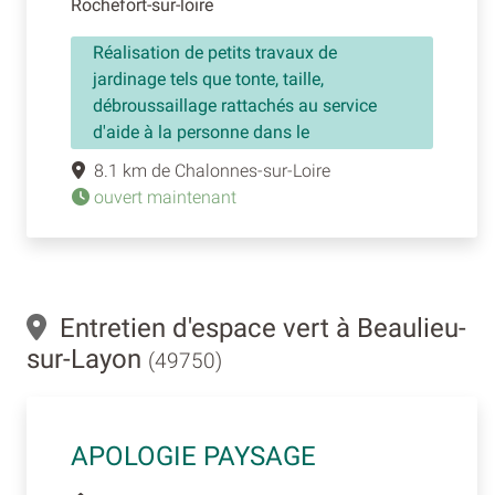
Rochefort-sur-loire
Réalisation de petits travaux de
jardinage tels que tonte, taille,
débroussaillage rattachés au service
d'aide à la personne dans le
8.1 km de Chalonnes-sur-Loire
ouvert maintenant
Entretien d'espace vert à Beaulieu-
sur-Layon
(49750)
APOLOGIE PAYSAGE