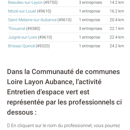
Beaulieu-sur-Layon
(49750)
3 entreprises
14.2 km
Mozé-sur-Louet
(49610)
1 entreprise
16.2 km
Saint-Melaine-sur-Aubance
(49610)
1 entreprise
20.4 km
Thouarcé
(49380)
3 entreprises
22.1 km
Juigné-sur-Loire
(49610)
1 entreprise
22.4 km
Brissac-Quincé
(49320)
1 entreprise
24.2 km
Dans la Communauté de communes
Loire Layon Aubance, l’activité
Entretien d'espace vert est
représentée par les professionnels ci
dessous :
En cliquant sur le nom du professionnel, vous pourrez