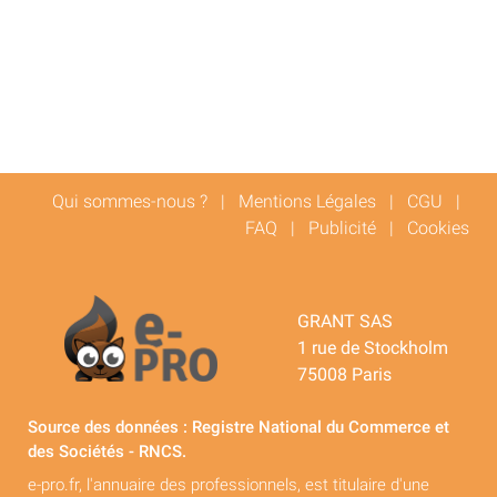
Qui sommes-nous ?
|
Mentions Légales
|
CGU
|
FAQ
|
Publicité
|
Cookies
GRANT SAS
1 rue de Stockholm
75008 Paris
Source des données : Registre National du Commerce et
des Sociétés - RNCS.
e-pro.fr, l'annuaire des professionnels, est titulaire d'une