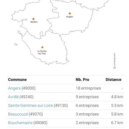
Commune
Nb. Pro
Distance
Angers
(49000)
18 entreprises
-
Avrillé
(49240)
9 entreprises
4.8 km
Sainte-Gemmes-sur-Loire
(49130)
6 entreprises
5.5 km
Beaucouzé
(49070)
3 entreprises
5.8 km
Bouchemaine
(49080)
2 entreprises
6.7 km