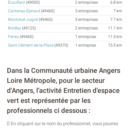
Écouflant
(49000)
2 entreprises
6.8 km
Cantenay-Épinard
(49460)
3 entreprises
7 km
Montreuil-Juigné
(49460)
3 entreprises
7.7 km
Briollay
(49125)
2 entreprises
11.1 km
Feneu
(49460)
1 entreprise
11.5 km
Saint-Clément-de-la-Place
(49370)
1 entreprise
15.5 km
Dans la Communauté urbaine Angers
Loire Métropole, pour le secteur
d'Angers, l’activité Entretien d'espace
vert est représentée par les
professionnels ci dessous :
En cliquant sur le nom du professionnel, vous pourrez