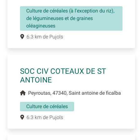
Culture de céréales (à l'exception du riz),
de légumineuses et de graines
oléagineuses
6.3 km de Pujols
SOC CIV COTEAUX DE ST
ANTOINE
Peyroutas, 47340, Saint antoine de ficalba
Culture de céréales
6.3 km de Pujols