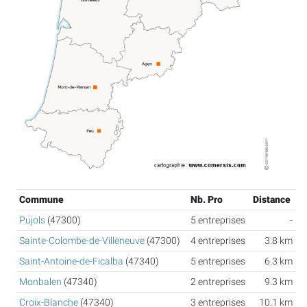
Commune
Nb. Pro
Distance
Pujols
(47300)
5 entreprises
-
Sainte-Colombe-de-Villeneuve
(47300)
4 entreprises
3.8 km
Saint-Antoine-de-Ficalba
(47340)
5 entreprises
6.3 km
Monbalen
(47340)
2 entreprises
9.3 km
Croix-Blanche
(47340)
3 entreprises
10.1 km