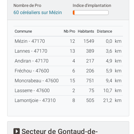
Nombre de Pro
Indice d'implantation
60 céréaliers sur Mézin
Commune
Nb Pro
Habitants
Distance
Mézin - 47170
12
1549
0,0
km
Lannes - 47170
13
389
3,6
km
Andiran - 47170
4
217
4,9
km
Fréchou - 47600
6
206
5,9
km
Moncrabeau - 47600
15
751
9,4
km
Lasserre - 47600
2
75
10,7
km
Lamontjoie - 47310
8
505
21,2
km
Secteur de Gontaud-de-