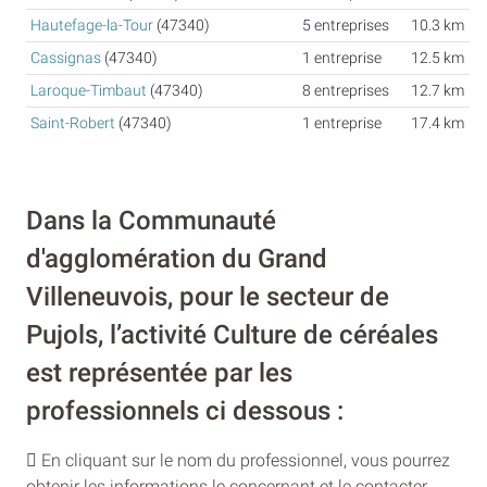
Hautefage-la-Tour
(47340)
5 entreprises
10.3 km
Cassignas
(47340)
1 entreprise
12.5 km
Laroque-Timbaut
(47340)
8 entreprises
12.7 km
Saint-Robert
(47340)
1 entreprise
17.4 km
Dans la Communauté
d'agglomération du Grand
Villeneuvois, pour le secteur de
Pujols, l’activité Culture de céréales
est représentée par les
professionnels ci dessous :
En cliquant sur le nom du professionnel, vous pourrez
obtenir les informations le concernant et le contacter