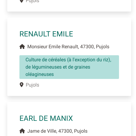
Pujols
RENAULT EMILE
Monsieur Emile Renault, 47300, Pujols
Culture de céréales (à l'exception du riz),
de légumineuses et de graines
oléagineuses
Pujols
EARL DE MANIX
Jame de Ville, 47300, Pujols