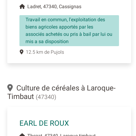
Ladret, 47340, Cassignas
Travail en commun, l'exploitation des
biens agricoles apportés par les
associés achetés ou pris à bail par lui ou
mis a sa disposition
12.5 km de Pujols
Culture de céréales à Laroque-
Timbaut
(47340)
EARL DE ROUX
Thezat, 47340, Laroque timbaut