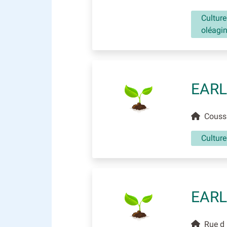
Culture
oléagi
EARL
Coussa
Culture
EARL
Rue d 