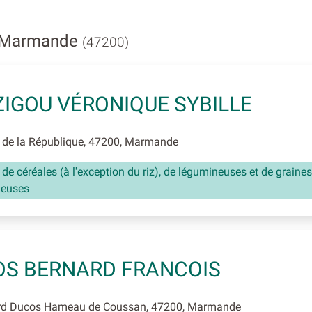
à Marmande
(47200)
IGOU VÉRONIQUE SYBILLE
 de la République, 47200, Marmande
 de céréales (à l'exception du riz), de légumineuses et de graines
neuses
S BERNARD FRANCOIS
d Ducos Hameau de Coussan, 47200, Marmande