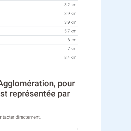
3.2 km
3.9 km
3.9 km
5.7 km
6 km
7 km
8.4 km
Agglomération, pour
est représentée par
ontacter directement.