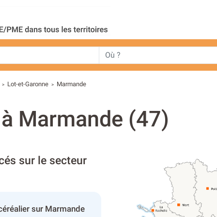
Lot-et-Garonne
Marmande
>
>
s à Marmande (47)
cés sur le secteur
 céréalier sur Marmande