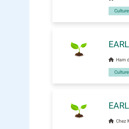
Culture
EARL
Ham de
Culture
EARL
Chez M