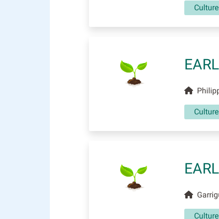
Culture
EARL
Philip
Culture
EARL
Garrig
Culture