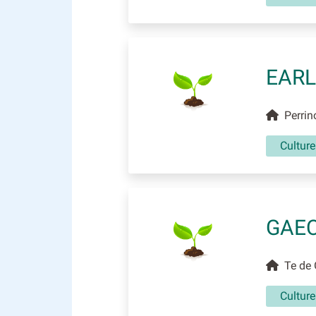
EARL
Perrin
Culture
GAEC
Te de 
Culture