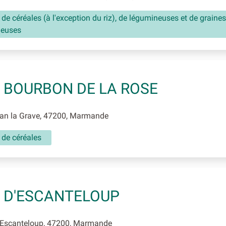
 de céréales (à l'exception du riz), de légumineuses et de graines
neuses
 BOURBON DE LA ROSE
n la Grave, 47200, Marmande
 de céréales
 D'ESCANTELOUP
Escanteloup, 47200, Marmande