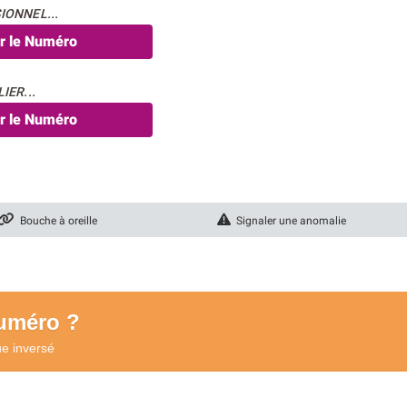
IONNEL...
er le Numéro
IER...
er le Numéro
Bouche à oreille
Signaler une anomalie
numéro ?
ue
inversé