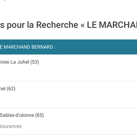
ires pour la Recherche « LE MARC
LE MARCHAND BERNARD :
laines La Juhel (53)
hel (62)
 Sables-d'olonne (85)
'assurances