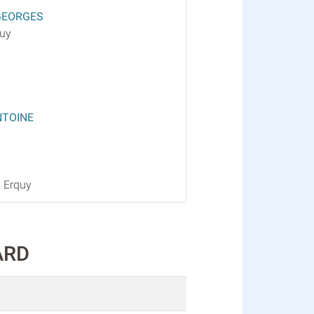
 GEORGES
quy
NTOINE
, Erquy
ARD