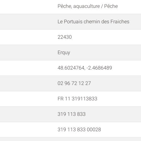
Pêche, aquaculture / Pêche
Le Portuais chemin des Fraiches
22430
Erquy
48.6024764, -2.4686489
02 96 72 12 27
FR 11 319113833
319 113 833
319 113 833 00028