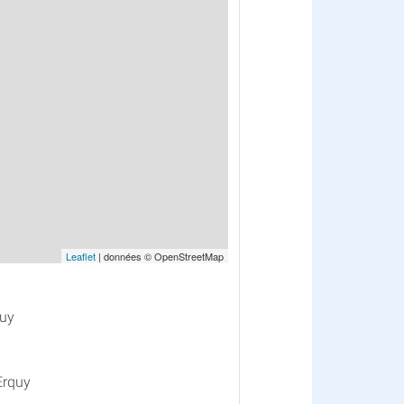
Leaflet
| données © OpenStreetMap
quy
Erquy