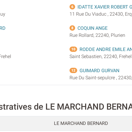
IDATTE XAVIER ROBERT
6
quy
11 Rue Du Viaduc , 22430, Er
ARD
COQUIN ANGE
8
Rue Rollard, 22240, Plurien
RODDE ANDRE EMILE A
10
Frehel
Saint Sebastien, 22240, Frehel
GUIMARD GURVAN
12
Rue Du Saint-sepulcre , 22430
nistratives de LE MARCHAND BERN
LE MARCHAND BERNARD