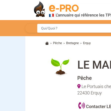
Pêche
Bretagne
Erquy
>
>
>
LE M
Pêche
Le Portuais ch
22430 Erquy
Contacter 