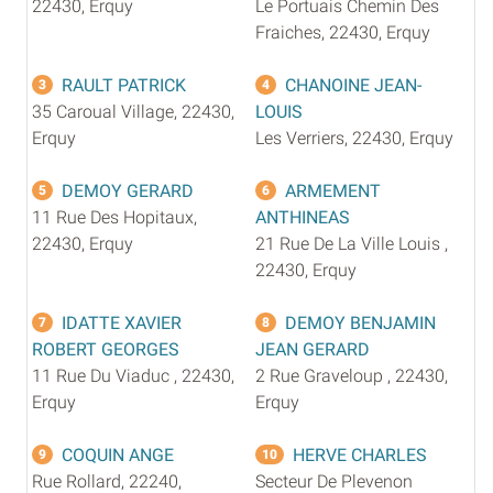
22430, Erquy
Le Portuais Chemin Des
Fraiches, 22430, Erquy
RAULT PATRICK
CHANOINE JEAN-
3
4
35 Caroual Village, 22430,
LOUIS
Erquy
Les Verriers, 22430, Erquy
DEMOY GERARD
ARMEMENT
5
6
11 Rue Des Hopitaux,
ANTHINEAS
22430, Erquy
21 Rue De La Ville Louis ,
22430, Erquy
IDATTE XAVIER
DEMOY BENJAMIN
7
8
ROBERT GEORGES
JEAN GERARD
11 Rue Du Viaduc , 22430,
2 Rue Graveloup , 22430,
Erquy
Erquy
COQUIN ANGE
HERVE CHARLES
9
10
Rue Rollard, 22240,
Secteur De Plevenon