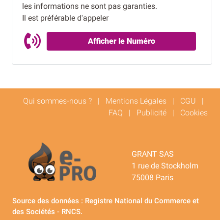
les informations ne sont pas garanties.
Il est préférable d'appeler
Afficher le Numéro
Qui sommes-nous ?
|
Mentions Légales
|
CGU
|
FAQ
|
Publicité
|
Cookies
GRANT SAS
1 rue de Stockholm
75008 Paris
Source des données : Registre National du Commerce et
des Sociétés - RNCS.