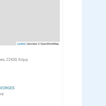
Leaflet
| données © OpenStreetMap
hes, 22430, Erquy
 GEORGES
quy