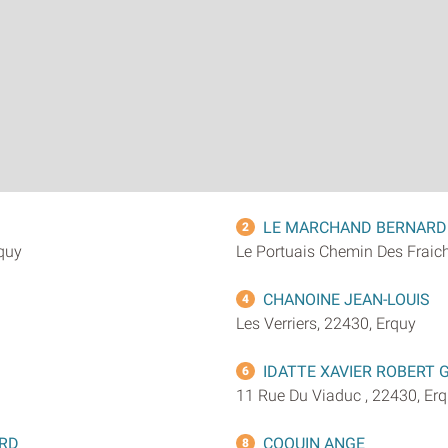
LE MARCHAND BERNARD
2
rquy
Le Portuais Chemin Des Fraic
CHANOINE JEAN-LOUIS
4
Les Verriers, 22430, Erquy
IDATTE XAVIER ROBERT
6
11 Rue Du Viaduc , 22430, Er
ARD
COQUIN ANGE
8