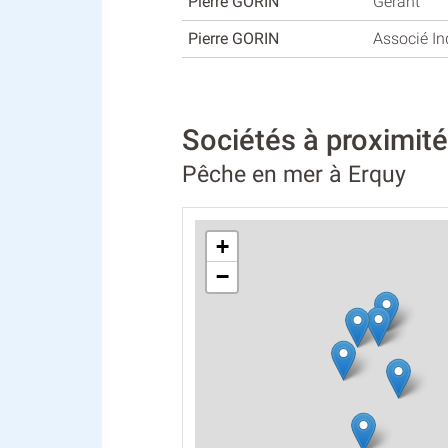
Pierre GORIN
Gérant
Pierre GORIN
Associé I
Sociétés à proxim
Pêche en mer à Erquy
+
−