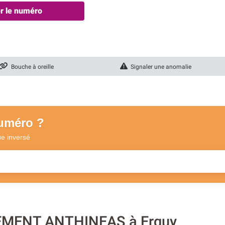
er le numéro
Bouche à oreille
Signaler une anomalie
numéro ?
ue
inversé
EMENT ANTHINEAS à Erquy