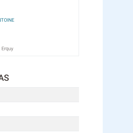
NTOINE
, Erquy
EAS