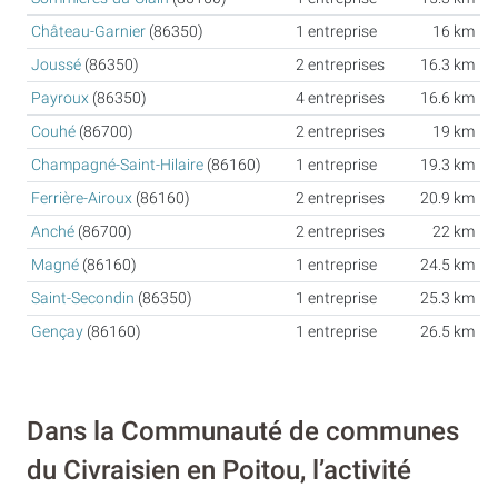
Château-Garnier
(86350)
1 entreprise
16 km
Joussé
(86350)
2 entreprises
16.3 km
Payroux
(86350)
4 entreprises
16.6 km
Couhé
(86700)
2 entreprises
19 km
Champagné-Saint-Hilaire
(86160)
1 entreprise
19.3 km
Ferrière-Airoux
(86160)
2 entreprises
20.9 km
Anché
(86700)
2 entreprises
22 km
Magné
(86160)
1 entreprise
24.5 km
Saint-Secondin
(86350)
1 entreprise
25.3 km
Gençay
(86160)
1 entreprise
26.5 km
Dans la Communauté de communes
du Civraisien en Poitou, l’activité