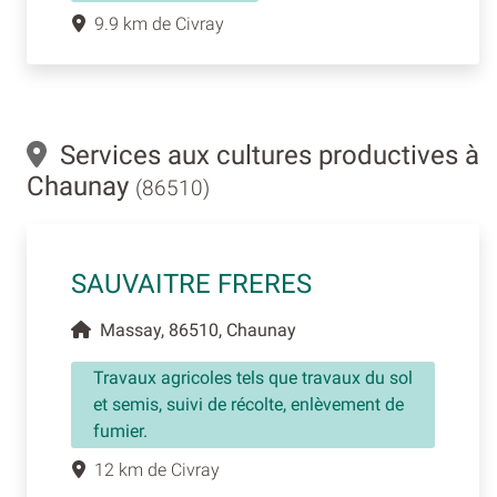
9.9 km de Civray
Services aux cultures productives à
Chaunay
(86510)
SAUVAITRE FRERES
Massay, 86510, Chaunay
Travaux agricoles tels que travaux du sol
et semis, suivi de récolte, enlèvement de
fumier.
12 km de Civray