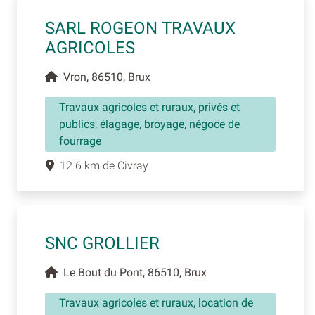
SARL ROGEON TRAVAUX
AGRICOLES
Vron, 86510, Brux
Travaux agricoles et ruraux, privés et
publics, élagage, broyage, négoce de
fourrage
12.6 km de Civray
SNC GROLLIER
Le Bout du Pont, 86510, Brux
Travaux agricoles et ruraux, location de