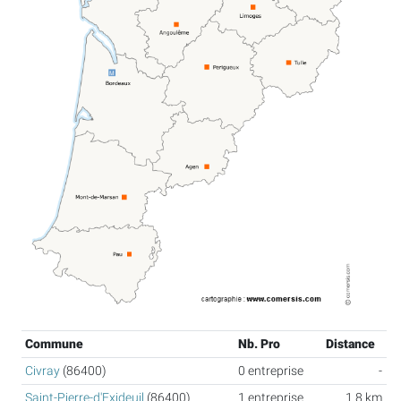
Commune
Nb. Pro
Distance
Civray
(86400)
0 entreprise
-
Saint-Pierre-d'Exideuil
(86400)
1 entreprise
1.8 km