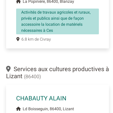
La Popinière, 86400, Blanzay
Activités de travaux agricoles et ruraux,
privés et publics ainsi que de façon
accessoire la location de matériels
nécessaires à Ces
6.8 km de Civray
Services aux cultures productives à
Lizant
(86400)
CHABAUTY ALAIN
Ld Boisseguin, 86400, Lizant