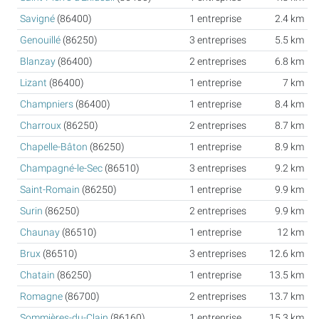
Savigné
(86400)
1 entreprise
2.4 km
Genouillé
(86250)
3 entreprises
5.5 km
Blanzay
(86400)
2 entreprises
6.8 km
Lizant
(86400)
1 entreprise
7 km
Champniers
(86400)
1 entreprise
8.4 km
Charroux
(86250)
2 entreprises
8.7 km
Chapelle-Bâton
(86250)
1 entreprise
8.9 km
Champagné-le-Sec
(86510)
3 entreprises
9.2 km
Saint-Romain
(86250)
1 entreprise
9.9 km
Surin
(86250)
2 entreprises
9.9 km
Chaunay
(86510)
1 entreprise
12 km
Brux
(86510)
3 entreprises
12.6 km
Chatain
(86250)
1 entreprise
13.5 km
Romagne
(86700)
2 entreprises
13.7 km
Sommières-du-Clain
(86160)
1 entreprise
15.3 km