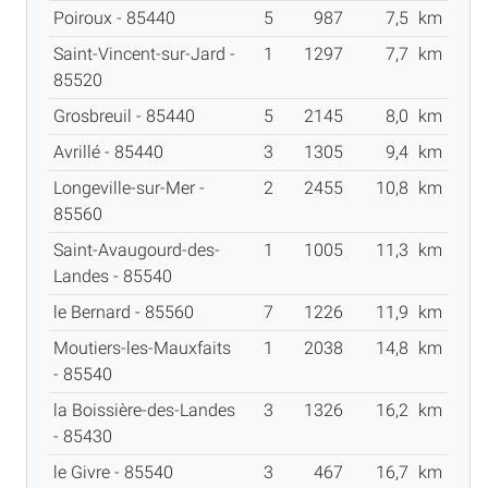
Poiroux - 85440
5
987
7,5
km
Saint-Vincent-sur-Jard -
1
1297
7,7
km
85520
Grosbreuil - 85440
5
2145
8,0
km
Avrillé - 85440
3
1305
9,4
km
Longeville-sur-Mer -
2
2455
10,8
km
85560
Saint-Avaugourd-des-
1
1005
11,3
km
Landes - 85540
le Bernard - 85560
7
1226
11,9
km
Moutiers-les-Mauxfaits
1
2038
14,8
km
- 85540
la Boissière-des-Landes
3
1326
16,2
km
- 85430
le Givre - 85540
3
467
16,7
km