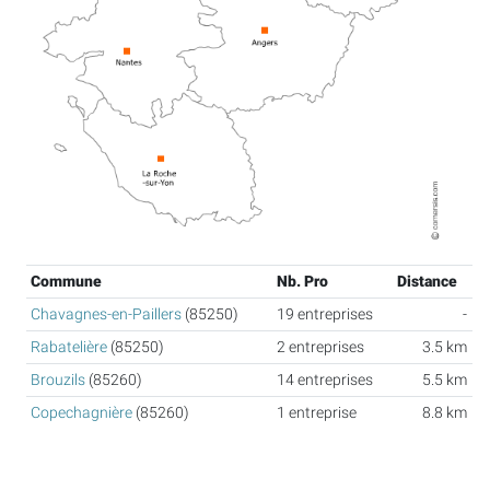
Commune
Nb. Pro
Distance
Chavagnes-en-Paillers
(85250)
19 entreprises
-
Rabatelière
(85250)
2 entreprises
3.5 km
Brouzils
(85260)
14 entreprises
5.5 km
Copechagnière
(85260)
1 entreprise
8.8 km