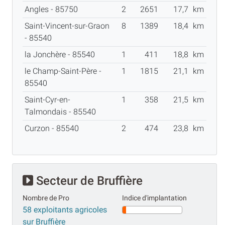
Angles - 85750
2
2651
17,7
km
Saint-Vincent-sur-Graon
8
1389
18,4
km
- 85540
la Jonchère - 85540
1
411
18,8
km
le Champ-Saint-Père -
1
1815
21,1
km
85540
Saint-Cyr-en-
1
358
21,5
km
Talmondais - 85540
Curzon - 85540
2
474
23,8
km
Secteur de Bruffière
Nombre de Pro
Indice d'implantation
58 exploitants agricoles
sur Bruffière