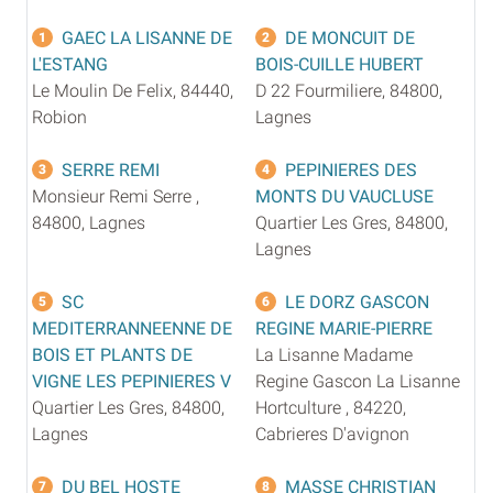
GAEC LA LISANNE DE
DE MONCUIT DE
1
2
L'ESTANG
BOIS-CUILLE HUBERT
Le Moulin De Felix, 84440,
D 22 Fourmiliere, 84800,
Robion
Lagnes
SERRE REMI
PEPINIERES DES
3
4
Monsieur Remi Serre ,
MONTS DU VAUCLUSE
84800, Lagnes
Quartier Les Gres, 84800,
Lagnes
SC
LE DORZ GASCON
5
6
MEDITERRANNEENNE DE
REGINE MARIE-PIERRE
BOIS ET PLANTS DE
La Lisanne Madame
VIGNE LES PEPINIERES V
Regine Gascon La Lisanne
Quartier Les Gres, 84800,
Hortculture , 84220,
Lagnes
Cabrieres D'avignon
DU BEL HOSTE
MASSE CHRISTIAN
7
8