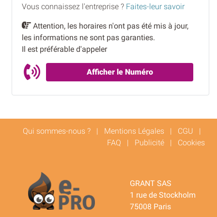
Vous connaissez l'entreprise ?
Faites-leur savoir
Attention, les horaires n'ont pas été mis à jour,
les informations ne sont pas garanties.
Il est préférable d'appeler
Afficher le Numéro
Qui sommes-nous ?
|
Mentions Légales
|
CGU
|
FAQ
|
Publicité
|
Cookies
GRANT SAS
1 rue de Stockholm
75008 Paris