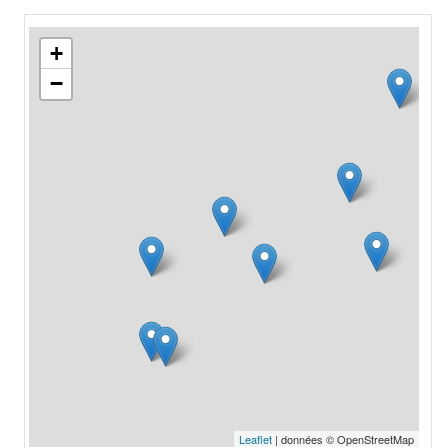
+
−
Leaflet
| données © OpenStreetMap