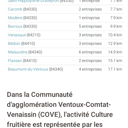
Saint-Hippolyte-le-Graveyron
(84330)
1 entreprise
7.7 km
Caromb
(84330)
2 entreprises
7.7 km
Modène
(84330)
1 entreprise
7.9 km
Barroux
(84330)
5 entreprises
9.9 km
Venasque
(84210)
3 entreprises
10.4 km
Bédoin
(84410)
3 entreprises
12.9 km
Malaucène
(84340)
6 entreprises
14.9 km
Flassan
(84410)
2 entreprises
15.1 km
Beaumont-du-Ventoux
(84340)
4 entreprises
17.1 km
Dans la Communauté
d'agglomération Ventoux-Comtat-
Venaissin (COVE), l’activité Culture
fruitière est représentée par les