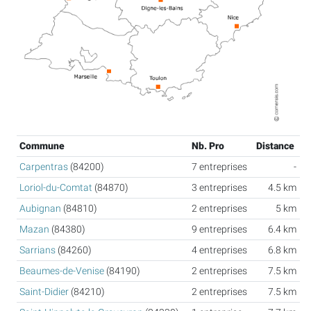
Commune
Nb. Pro
Distance
Carpentras
(84200)
7 entreprises
-
Loriol-du-Comtat
(84870)
3 entreprises
4.5 km
Aubignan
(84810)
2 entreprises
5 km
Mazan
(84380)
9 entreprises
6.4 km
Sarrians
(84260)
4 entreprises
6.8 km
Beaumes-de-Venise
(84190)
2 entreprises
7.5 km
Saint-Didier
(84210)
2 entreprises
7.5 km