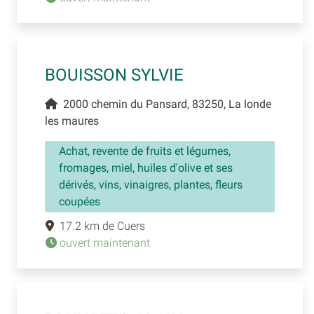
BOUISSON SYLVIE
2000 chemin du Pansard, 83250, La londe
les maures
Achat, revente de fruits et légumes,
fromages, miel, huiles d'olive et ses
dérivés, vins, vinaigres, plantes, fleurs
coupées
17.2 km de Cuers
ouvert maintenant