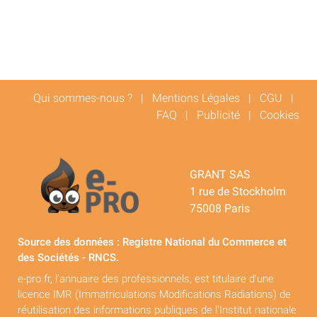
Qui sommes-nous ?
|
Mentions Légales
|
CGU
|
FAQ
|
Publicité
|
Cookies
GRANT SAS
1 rue de Stockholm
75008 Paris
Source des données : Registre National du Commerce et
des Sociétés - RNCS.
e-pro.fr, l'annuaire des professionnels, est titulaire d'une
licence IMR (Immatriculations Modifications Radiations) de
réutilisation des informations publiques de l'Institut nationale