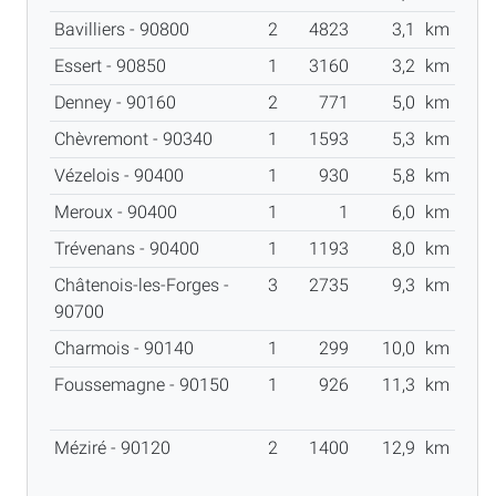
Bavilliers - 90800
2
4823
3,1
km
Essert - 90850
1
3160
3,2
km
Denney - 90160
2
771
5,0
km
Chèvremont - 90340
1
1593
5,3
km
Vézelois - 90400
1
930
5,8
km
Meroux - 90400
1
1
6,0
km
Trévenans - 90400
1
1193
8,0
km
Châtenois-les-Forges -
3
2735
9,3
km
90700
Charmois - 90140
1
299
10,0
km
Foussemagne - 90150
1
926
11,3
km
Méziré - 90120
2
1400
12,9
km