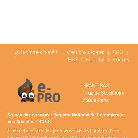
Qui sommes-nous ?
|
Mentions Légales
|
CGU
|
FAQ
|
Publicité
|
Cookies
GRANT SAS
1 rue de Stockholm
75008 Paris
Source des données : Registre National du Commerce et
des Sociétés - RNCS.
e-pro.fr, l'annuaire des professionnels, est titulaire d'une
licence IMR (Immatriculations Modifications Radiations) de