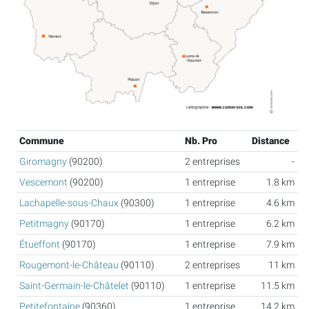
Commune
Nb. Pro
Distance
Giromagny
(90200)
2 entreprises
-
Vescemont
(90200)
1 entreprise
1.8 km
Lachapelle-sous-Chaux
(90300)
1 entreprise
4.6 km
Petitmagny
(90170)
1 entreprise
6.2 km
Étueffont
(90170)
1 entreprise
7.9 km
Rougemont-le-Château
(90110)
2 entreprises
11 km
Saint-Germain-le-Châtelet
(90110)
1 entreprise
11.5 km
Petitefontaine
(90360)
1 entreprise
14.2 km