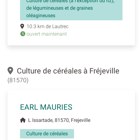
Culture de céréales (à l'exception du riz),
de légumineuses et de graines
oléagineuses
10.3 km de Lautrec
ouvert maintenant
Culture de céréales à Fréjeville
(81570)
EARL MAURIES
L Issartade, 81570, Frejeville
Culture de céréales