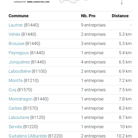
Commune
Nb. Pro
Distance
Lautrec
(81440)
9 entreprises
-
Vénès
(81440)
2 entreprises
5.3 km
Brousse
(81440)
3 entreprises
5.3 km
Peyregoux
(81440)
1 entreprise
5.4 km
Jonquières
(81440)
4 entreprises
6.5 km
Laboulbène
(81100)
2 entreprises
6.9 km
Montfa
(81210)
1 entreprise
7.2 km
Cuq
(81570)
7 entreprises
7.5 km
Montdragon
(81440)
1 entreprise
7.8 km
Carbes
(81570)
1 entreprise
8.3 km
Laboutarie
(81120)
1 entreprise
8.7 km
Serviès
(81220)
1 entreprise
10 km
Guitalens-L'Albarède
(81220)
2 entreprises
10.2 km