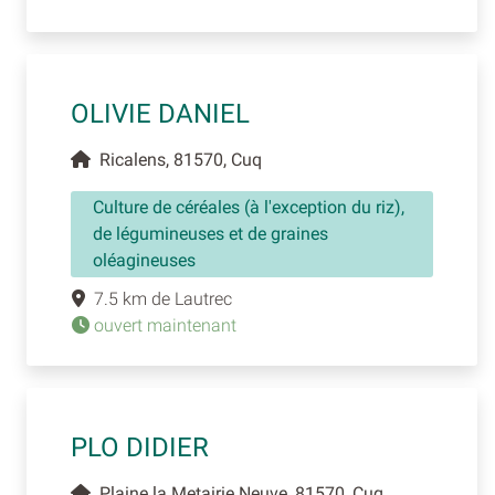
OLIVIE DANIEL
Ricalens, 81570, Cuq
Culture de céréales (à l'exception du riz),
de légumineuses et de graines
oléagineuses
7.5 km de Lautrec
ouvert maintenant
PLO DIDIER
Plaine la Metairie Neuve, 81570, Cuq