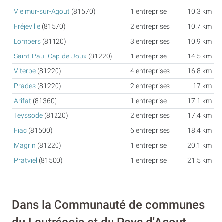
Vielmur-sur-Agout
(81570)
1 entreprise
10.3 km
Fréjeville
(81570)
2 entreprises
10.7 km
Lombers
(81120)
3 entreprises
10.9 km
Saint-Paul-Cap-de-Joux
(81220)
1 entreprise
14.5 km
Viterbe
(81220)
4 entreprises
16.8 km
Prades
(81220)
2 entreprises
17 km
Arifat
(81360)
1 entreprise
17.1 km
Teyssode
(81220)
2 entreprises
17.4 km
Fiac
(81500)
6 entreprises
18.4 km
Magrin
(81220)
1 entreprise
20.1 km
Pratviel
(81500)
1 entreprise
21.5 km
Dans la Communauté de communes
du Lautrécois et du Pays d'Agout,