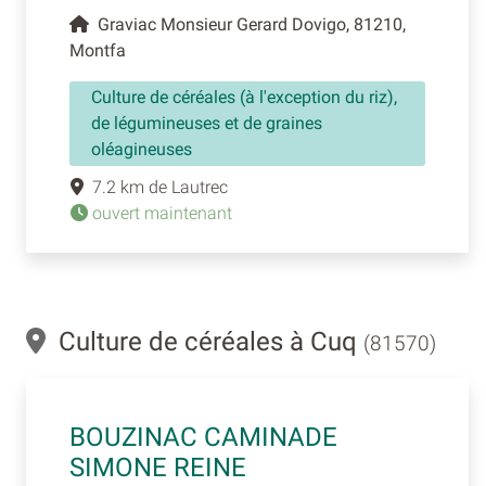
Graviac Monsieur Gerard Dovigo, 81210,
Montfa
Culture de céréales (à l'exception du riz),
de légumineuses et de graines
oléagineuses
7.2 km de Lautrec
ouvert maintenant
Culture de céréales à Cuq
(81570)
BOUZINAC CAMINADE
SIMONE REINE