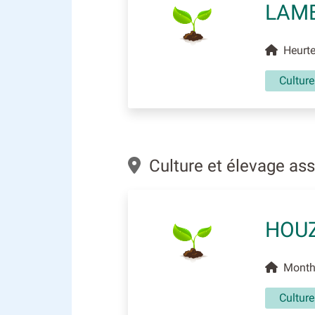
LAM
Heurtev
Culture
Culture et élevage as
HOUZ
Monthi
Culture