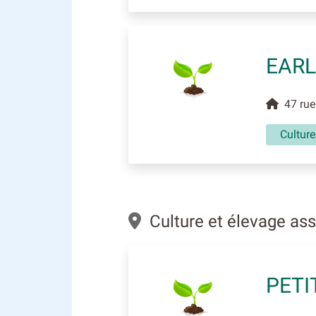
EARL
47 rue 
Culture
Culture et élevage as
PETI