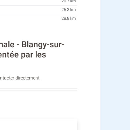
20.7 km
26.3 km
28.8 km
le - Blangy-sur-
entée par les
ontacter directement.