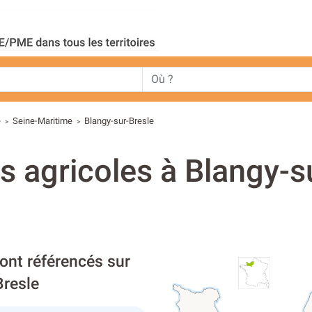
e
Seine-Maritime
Blangy-sur-Bresle
>
>
s agricoles à Blangy-s
sont référencés sur
Bresle