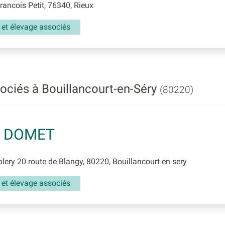
ancois Petit, 76340, Rieux
 et élevage associés
ociés à Bouillancourt-en-Séry
(80220)
L DOMET
ery 20 route de Blangy, 80220, Bouillancourt en sery
 et élevage associés