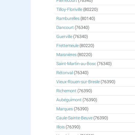
Pierrecourt
(76340)
Tilloy-Floriville
(80220)
Ramburelles
(80140)
Dancourt
(76340)
Guerville
(76340)
Frettemeule
(80220)
Maisnières
(80220)
Saint-Martin-au-Bosc
(76340)
Rétonval
(76340)
Vieux-Rouen-sur-Bresle
(76390)
Richemont
(76390)
Aubéguimont
(76390)
Marques
(76390)
Caule-Sainte-Beuve
(76390)
Illois
(76390)