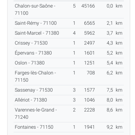
Chalon-sur-Saône -
5
45166
0,0
km
71100
Saint-Rémy - 71100
1
6565
2,1
km
Saint-Marcel - 71380
4
5962
3,7
km
Crissey - 71530
1
2497
4,3
km
Épervans - 71380
1
1601
5,2
km
Oslon - 71380
1
1251
5,4
km
Farges-lès-Chalon -
1
708
6,2
km
71150
Sassenay - 71530
3
1577
7,5
km
Allériot - 71380
3
1046
8,0
km
Varennes-le-Grand -
2
2228
8,6
km
71240
Fontaines - 71150
1
1941
9,2
km