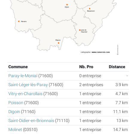
Commune
Nb. Pro
Distance
Paray-le-Monial
(71600)
0 entreprise
-
Saint-Léger-lès-Paray
(71600)
2 entreprises
3.9 km
Vitry-en-Charollais
(71600)
1 entreprise
4.7 km
Poisson
(71600)
1 entreprise
7.7 km
Digoin
(71160)
1 entreprise
11.1 km
Saint-Didier-en-Brionnais
(71110)
1 entreprise
13 km
Molinet
(03510)
1 entreprise
14.7 km