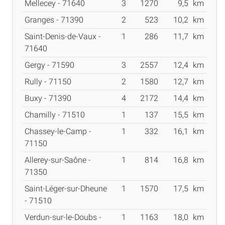
Mellecey - 71640
3
1270
9,5
km
Granges - 71390
2
523
10,2
km
Saint-Denis-de-Vaux -
1
286
11,7
km
71640
Gergy - 71590
3
2557
12,4
km
Rully - 71150
2
1580
12,7
km
Buxy - 71390
4
2172
14,4
km
Chamilly - 71510
1
137
15,5
km
Chassey-le-Camp -
1
332
16,1
km
71150
Allerey-sur-Saône -
1
814
16,8
km
71350
Saint-Léger-sur-Dheune
1
1570
17,5
km
- 71510
Verdun-sur-le-Doubs -
1
1163
18,0
km