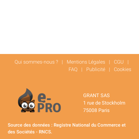
Qui sommes-nous ?
|
Mentions Légales
|
CGU
|
FAQ
|
Publicité
|
Cookies
GRANT SAS
1 rue de Stockholm
75008 Paris
Source des données : Registre National du Commerce et
des Sociétés - RNCS.