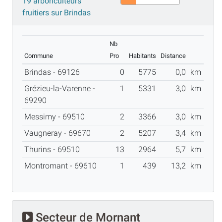
19 arboriculteurs
fruitiers sur Brindas
Nb
Commune
Pro
Habitants
Distance
Brindas - 69126
0
5775
0,0
km
Grézieu-la-Varenne -
1
5331
3,0
km
69290
Messimy - 69510
2
3366
3,0
km
Vaugneray - 69670
2
5207
3,4
km
Thurins - 69510
13
2964
5,7
km
Montromant - 69610
1
439
13,2
km
Secteur de Mornant