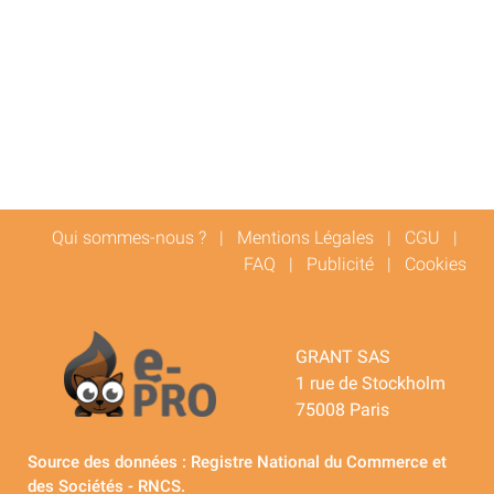
Qui sommes-nous ?
|
Mentions Légales
|
CGU
|
FAQ
|
Publicité
|
Cookies
GRANT SAS
1 rue de Stockholm
75008 Paris
Source des données : Registre National du Commerce et
des Sociétés - RNCS.