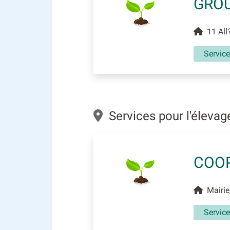
GROU
11 All?
Service
Services pour l'élevag
COOP
Mairie,
Service