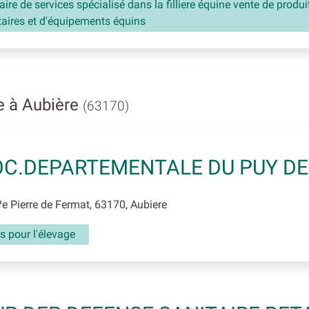
aire de services spécialisé dans la filliere équine vente de produi
aires et d'équipements équins
e à Aubière
(63170)
C.DEPARTEMENTALE DU PUY D
e Pierre de Fermat, 63170, Aubiere
s pour l'élevage