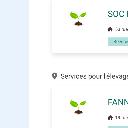
SOC 
53 rue 
Service
Services pour l'éleva
FANN
19 rue