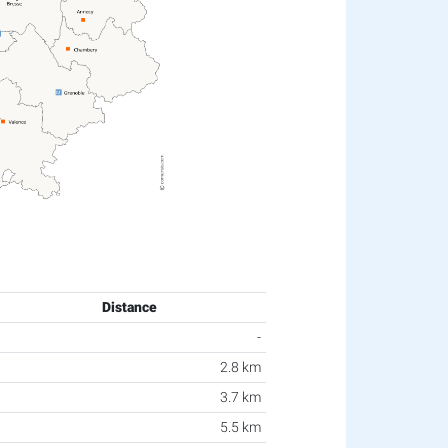
Distance
-
2.8 km
3.7 km
5.5 km