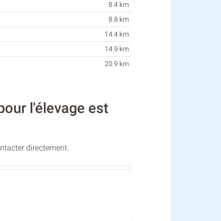
8.4 km
8.8 km
14.4 km
14.9 km
20.9 km
our l'élevage est
ontacter directement.