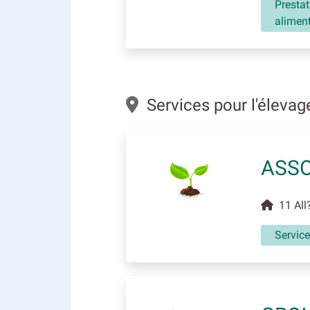
Prestat
aliment
Services pour l'élevag
ASSO
11 All?
Service