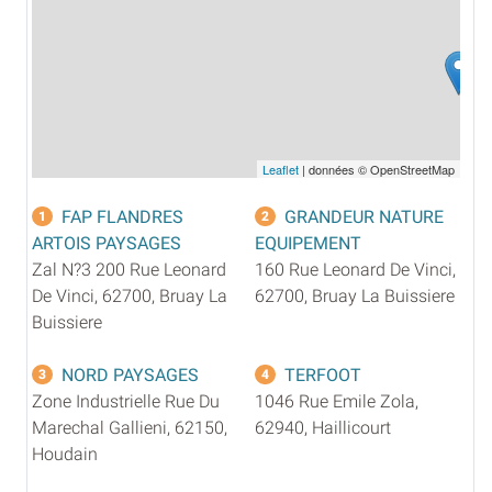
Leaflet
| données © OpenStreetMap
FAP FLANDRES
GRANDEUR NATURE
1
2
ARTOIS PAYSAGES
EQUIPEMENT
Zal N?3 200 Rue Leonard
160 Rue Leonard De Vinci,
De Vinci, 62700, Bruay La
62700, Bruay La Buissiere
Buissiere
NORD PAYSAGES
TERFOOT
3
4
Zone Industrielle Rue Du
1046 Rue Emile Zola,
Marechal Gallieni, 62150,
62940, Haillicourt
Houdain