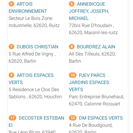
ARTOIS
ANNEBICQUE
5
6
ENVIRONNEMENT
JOFFREY, JOSEPH,
Secteur Le Bois Zone
MICHAEL
Industrielle, 62620, Ruitz
72bis Rue D'houdain ,
62620, Maisnil-les-ruitz
DUBOIS CHRISTIAN
BOURDREZ ALAIN
7
8
5 Rue Alfred De Vigny ,
All Des Tilleuls, 62620,
62620, Barlin
Barlin
ARTOIS ESPACES
PJEV PARCS
9
10
VERTS
JARDINS ESPACES
5 Residence Le Clos Des
VERTS
Sablons , 62620, Houchin
Parc Entreprise Brunehaut,
62470, Calonne Ricouart
DECOSTER ESTEBAN
DM ESPACES VERTS
11
12
EI
4 Rue De Boudgourd,
Rue Léon Blum, 62940,
62620, Barlin