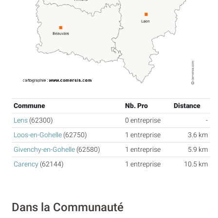
Commune
Nb. Pro
Distance
Lens
(62300)
0 entreprise
-
Loos-en-Gohelle
(62750)
1 entreprise
3.6 km
Givenchy-en-Gohelle
(62580)
1 entreprise
5.9 km
Carency
(62144)
1 entreprise
10.5 km
Dans la Communauté