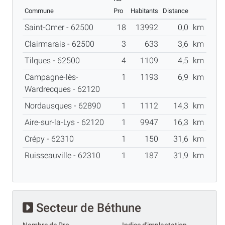
Commune
Pro
Habitants
Distance
Saint-Omer - 62500
18
13992
0,0
km
Clairmarais - 62500
3
633
3,6
km
Tilques - 62500
4
1109
4,5
km
Campagne-lès-
1
1193
6,9
km
Wardrecques - 62120
Nordausques - 62890
1
1112
14,3
km
Aire-sur-la-Lys - 62120
1
9947
16,3
km
Crépy - 62310
1
150
31,6
km
Ruisseauville - 62310
1
187
31,9
km
Secteur de Béthune