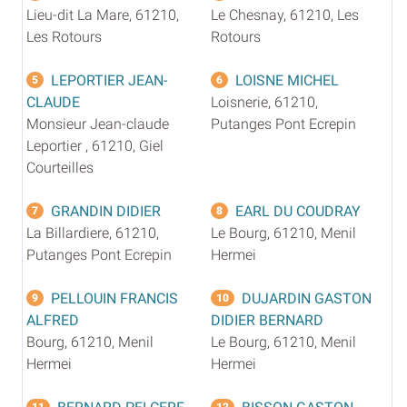
Lieu-dit La Mare, 61210,
Le Chesnay, 61210, Les
Les Rotours
Rotours
LEPORTIER JEAN-
LOISNE MICHEL
5
6
CLAUDE
Loisnerie, 61210,
Monsieur Jean-claude
Putanges Pont Ecrepin
Leportier , 61210, Giel
Courteilles
GRANDIN DIDIER
EARL DU COUDRAY
7
8
La Billardiere, 61210,
Le Bourg, 61210, Menil
Putanges Pont Ecrepin
Hermei
PELLOUIN FRANCIS
DUJARDIN GASTON
9
10
ALFRED
DIDIER BERNARD
Bourg, 61210, Menil
Le Bourg, 61210, Menil
Hermei
Hermei
11
12