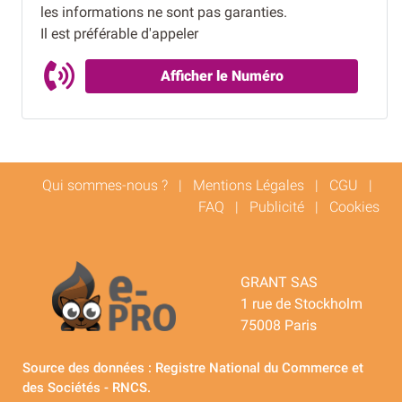
les informations ne sont pas garanties.
Il est préférable d'appeler
Afficher le Numéro
Qui sommes-nous ?
|
Mentions Légales
|
CGU
|
FAQ
|
Publicité
|
Cookies
GRANT SAS
1 rue de Stockholm
75008 Paris
Source des données : Registre National du Commerce et
des Sociétés - RNCS.