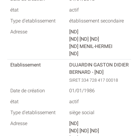
actif
établissement secondaire
[ND]
[ND] [ND] [ND]
[ND] MENIL-HERMEI
[ND]
DUJARDIN GASTON DIDIER
BERNARD - [ND]
SIRET 334 728 417 00018
01/01/1986
actif
siège social
[ND]
[ND] [ND] [ND]