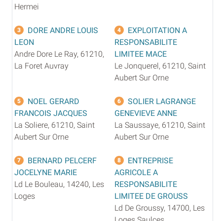
Hermei
DORE ANDRE LOUIS
EXPLOITATION A
3
4
LEON
RESPONSABILITE
Andre Dore Le Ray, 61210,
LIMITEE MACE
La Foret Auvray
Le Jonquerel, 61210, Saint
Aubert Sur Orne
NOEL GERARD
SOLIER LAGRANGE
5
6
FRANCOIS JACQUES
GENEVIEVE ANNE
La Soliere, 61210, Saint
La Saussaye, 61210, Saint
Aubert Sur Orne
Aubert Sur Orne
BERNARD PELCERF
ENTREPRISE
7
8
JOCELYNE MARIE
AGRICOLE A
Ld Le Bouleau, 14240, Les
RESPONSABILITE
Loges
LIMITEE DE GROUSS
Ld De Groussy, 14700, Les
Loges Saulces