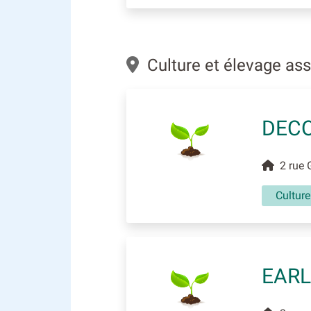
Culture et élevage as
DECO
2 rue 
Culture
EARL