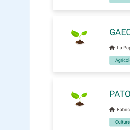
GAEC
La Pap
Agricol
PATO
Fabrice
Culture