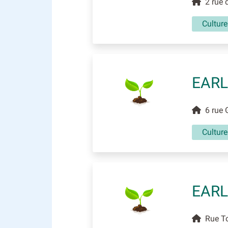
2 rue d
Culture
EARL
6 rue 
Culture
EARL
Rue To