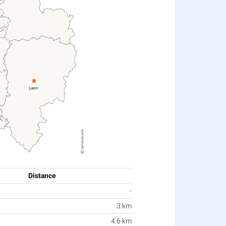
Distance
-
3 km
4.6 km