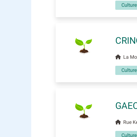
Culture
CRIN
La Mott
Culture
GAEC
Rue Ke
Culture