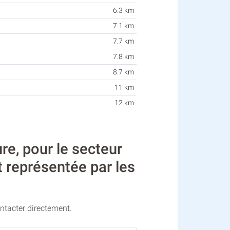
6.3 km
7.1 km
7.7 km
7.8 km
8.7 km
11 km
12 km
e, pour le secteur
t représentée par les
ontacter directement.