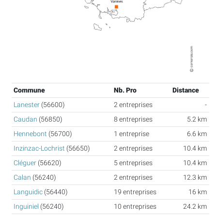
Commune
Nb. Pro
Distance
Lanester
(56600)
2 entreprises
-
Caudan
(56850)
8 entreprises
5.2 km
Hennebont
(56700)
1 entreprise
6.6 km
Inzinzac-Lochrist
(56650)
2 entreprises
10.4 km
Cléguer
(56620)
5 entreprises
10.4 km
Calan
(56240)
2 entreprises
12.3 km
Languidic
(56440)
19 entreprises
16 km
Inguiniel
(56240)
10 entreprises
24.2 km