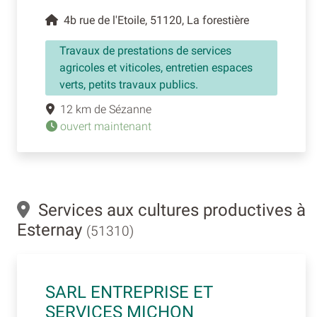
4b rue de l'Etoile, 51120, La forestière
Travaux de prestations de services
agricoles et viticoles, entretien espaces
verts, petits travaux publics.
12 km de Sézanne
ouvert maintenant
Services aux cultures productives à
Esternay
(51310)
SARL ENTREPRISE ET
SERVICES MICHON