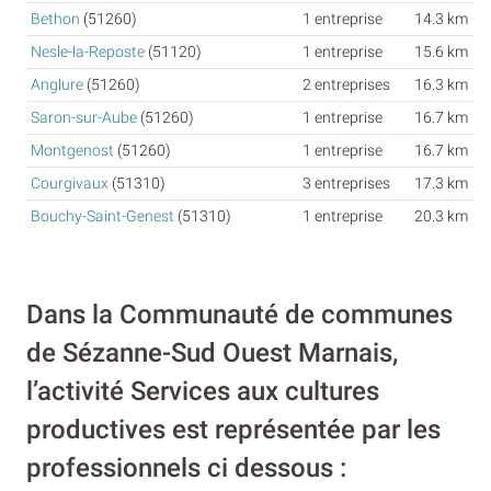
Bethon
(51260)
1 entreprise
14.3 km
Nesle-la-Reposte
(51120)
1 entreprise
15.6 km
Anglure
(51260)
2 entreprises
16.3 km
Saron-sur-Aube
(51260)
1 entreprise
16.7 km
Montgenost
(51260)
1 entreprise
16.7 km
Courgivaux
(51310)
3 entreprises
17.3 km
Bouchy-Saint-Genest
(51310)
1 entreprise
20.3 km
Dans la Communauté de communes
de Sézanne-Sud Ouest Marnais,
l’activité Services aux cultures
productives est représentée par les
professionnels ci dessous :