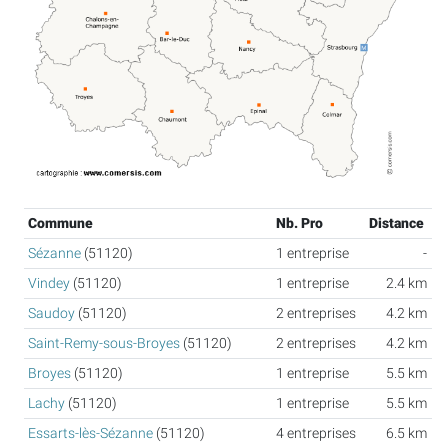
Commune
Nb. Pro
Distance
Sézanne
(51120)
1 entreprise
-
Vindey
(51120)
1 entreprise
2.4 km
Saudoy
(51120)
2 entreprises
4.2 km
Saint-Remy-sous-Broyes
(51120)
2 entreprises
4.2 km
Broyes
(51120)
1 entreprise
5.5 km
Lachy
(51120)
1 entreprise
5.5 km
Essarts-lès-Sézanne
(51120)
4 entreprises
6.5 km