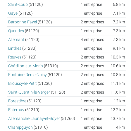
Saint-Loup
(51120)
1 entreprise
6.8 km
Gaye
(51120)
1 entreprise
7.1 km
Barbonne-Fayel
(51120)
2 entreprises
7.2 km
Queudes
(51120)
1 entreprise
7.3 km
Allemant
(51120)
4 entreprises
7.3 km
Linthes
(51230)
1 entreprise
9.1 km
Reuves
(51120)
2 entreprises
10.3 km
Châtillon-sur-Morin
(51310)
2 entreprises
10.6 km
Fontaine-Denis-Nuisy
(51120)
2 entreprises
10.8 km
Broussy-le-Petit
(51230)
2 entreprises
11.1 km
Saint-Quentin-le-Verger
(51120)
2 entreprises
11.6 km
Forestière
(51120)
1 entreprise
12 km
Esternay
(51310)
1 entreprise
12.2 km
Allemanche-Launay-et-Soyer
(51260)
1 entreprise
13.7 km
Champguyon
(51310)
1 entreprise
14 km