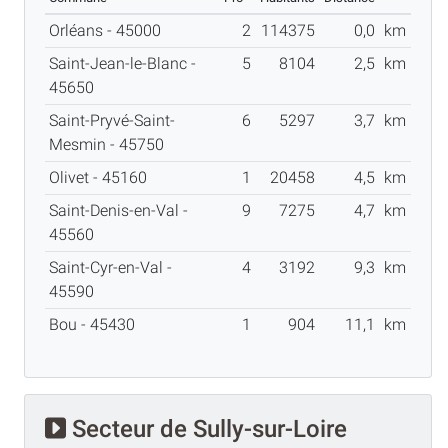
Orléans - 45000
2
114375
0,0
km
Saint-Jean-le-Blanc -
5
8104
2,5
km
45650
Saint-Pryvé-Saint-
6
5297
3,7
km
Mesmin - 45750
Olivet - 45160
1
20458
4,5
km
Saint-Denis-en-Val -
9
7275
4,7
km
45560
Saint-Cyr-en-Val -
4
3192
9,3
km
45590
Bou - 45430
1
904
11,1
km
Secteur de Sully-sur-Loire