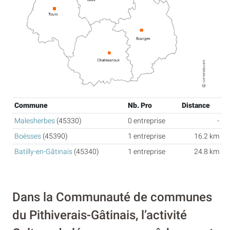
Commune
Nb. Pro
Distance
Malesherbes
(45330)
0 entreprise
-
Boësses
(45390)
1 entreprise
16.2 km
Batilly-en-Gâtinais
(45340)
1 entreprise
24.8 km
Dans la Communauté de communes
du Pithiverais-Gâtinais, l’activité