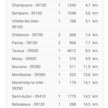
Champvans - 39100
1
1343
4,7
km
Sampans - 39100
1
1048
5,0
km
Villette-lès-Dole -
1
768
5,1
km
39100
Châtenois - 39700
2
368
7,4
km
Parcey - 39100
2
966
7,7
km
Tavaux - 39500
1
4012
9,5
km
Molay - 39500
1
510
9,9
km
Souvans - 39380
1
511
11,9
km
Montbarrey - 39380
1
325
13,6
km
Montmirey-la-Ville -
1
179
14,1
km
39290
Saint-Aubin - 39410
1
1779
14,2
km
Balaiseaux - 39120
1
288
14,5
km