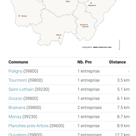
Commune
Nb. Pro
Distance
Poligny
(39800)
1 entreprise
-
Tourmont
(39800)
1 entreprise
3.5 km
Saint-Lothain
(39230)
1 entreprise
5.1 km
Grozon
(39800)
1 entreprise
6.1 km
Brainans
(39800)
2 entreprises
7.5 km
Monay
(39230)
1 entreprise
8.7 km
Planches-près-Arbois
(39600)
1 entreprise
8.9 km
Oussières
(39800)
2 entreprises
12.2 km