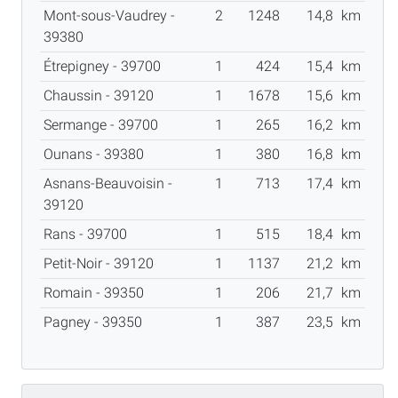
Mont-sous-Vaudrey -
2
1248
14,8
km
39380
Étrepigney - 39700
1
424
15,4
km
Chaussin - 39120
1
1678
15,6
km
Sermange - 39700
1
265
16,2
km
Ounans - 39380
1
380
16,8
km
Asnans-Beauvoisin -
1
713
17,4
km
39120
Rans - 39700
1
515
18,4
km
Petit-Noir - 39120
1
1137
21,2
km
Romain - 39350
1
206
21,7
km
Pagney - 39350
1
387
23,5
km