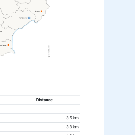
Distance
-
3.5 km
3.8 km