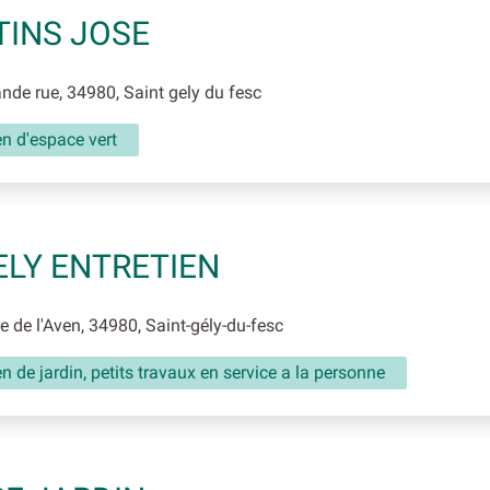
INS JOSE
de rue, 34980, Saint gely du fesc
en d'espace vert
ELY ENTRETIEN
 de l'Aven, 34980, Saint-gély-du-fesc
en de jardin, petits travaux en service a la personne