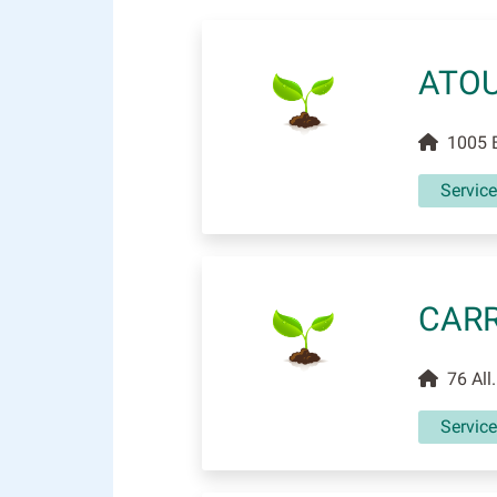
ATOU
1005 Bd
Servic
CARR
76 All.
Servic