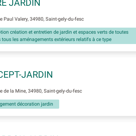
E JARDIN
 Paul Valery, 34980, Saint-gely-du-fesc
ion création et entretien de jardin et espaces verts de toutes
 tous les aménagements extérieurs relatifs à ce type
EPT-JARDIN
 de la Mine, 34980, Saint-gely-du-fesc
ement décoration jardin