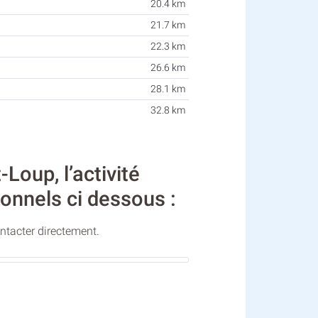
20.4 km
21.7 km
22.3 km
26.6 km
28.1 km
32.8 km
oup, l’activité
ionnels ci dessous :
ontacter directement.