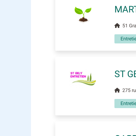
MART
51 Gran
Entreti
ST G
275 rue
Entreti