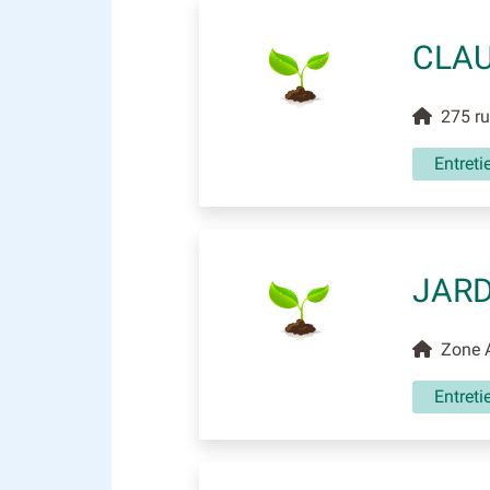
CLAU
275 rue
Entreti
JARD
Zone Ar
Entreti