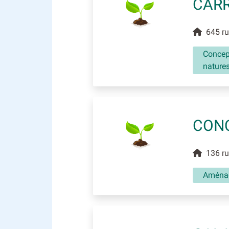
CARR
645 rue
Concept
natures
CONC
136 rue
Aménag