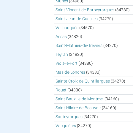
Murles
(34980)
Saint-Vincent-de-Barbeyrargues
(34730)
Saint-Jean-de-Cuculles
(34270)
Vailhauquès
(34570)
Assas
(34820)
Saint-Mathieu-de-Tréviers
(34270)
Teyran
(34820)
Viols-le-Fort
(34380)
Mas-de-Londres
(34380)
Sainte-Croix-de-Quintillargues
(34270)
Rouet
(34380)
Saint-Bauzille-de-Montmel
(34160)
Saint-Hilaire-de-Beauvoir
(34160)
Sauteyrargues
(34270)
Vacquières
(34270)