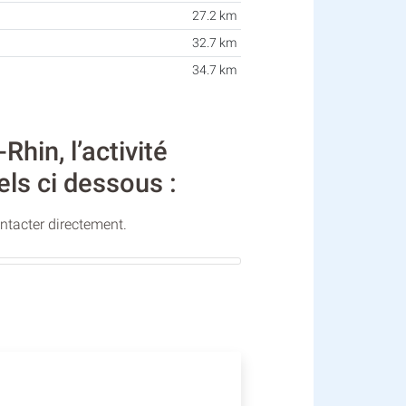
27.2 km
32.7 km
34.7 km
in, l’activité
els ci dessous :
ontacter directement.