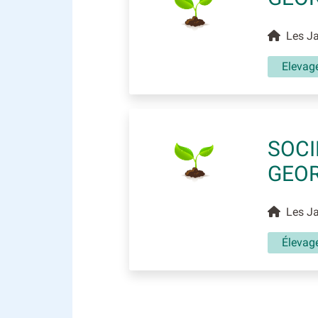
Les Ja
Elevag
SOCI
GEO
Les Ja
Élevag