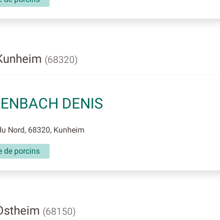
 Kunheim
(68320)
ENBACH DENIS
du Nord, 68320, Kunheim
e de porcins
 Ostheim
(68150)