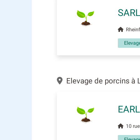
SARL
Rheinf
Elevag
Elevage de porcins à
EARL
10 rue
Elevag