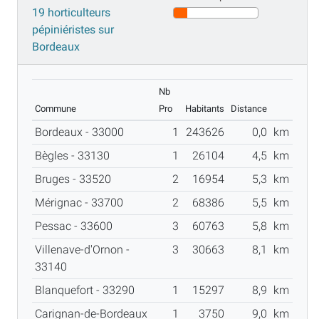
19 horticulteurs
pépiniéristes sur
Bordeaux
Nb
Commune
Pro
Habitants
Distance
Bordeaux - 33000
1
243626
0,0
km
Bègles - 33130
1
26104
4,5
km
Bruges - 33520
2
16954
5,3
km
Mérignac - 33700
2
68386
5,5
km
Pessac - 33600
3
60763
5,8
km
Villenave-d'Ornon -
3
30663
8,1
km
33140
Blanquefort - 33290
1
15297
8,9
km
Carignan-de-Bordeaux
1
3750
9,0
km