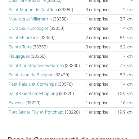
Castillon-la-Bataille
(33350)
1 entreprise
-
Saint-Magne-de-Castillon
(33350)
3 entreprises
2 km
Mouliets-et-Villemartin
(33350)
1 entreprise
2.7 km
Civrac-sur-Dordogne
(33350)
1 entreprise
4 km
Sainte-Florence
(33350)
2 entreprises
5.9 km
Sainte-Terre
(33350)
3 entreprises
6.2 km
Flaujagues
(33350)
1 entreprise
7 km
Saint-Christophe-des-Bardes
(33330)
1 entreprise
7.7 km
Saint-Jean-de-Blaignac
(33420)
1 entreprise
8.7 km
Petit-Palais-et-Cornemps
(33570)
1 entreprise
14 km
Saint-Quentin-de-Caplong
(33220)
1 entreprise
15.9 km
Eynesse
(33220)
1 entreprise
16 km
Port-Sainte-Foy-et-Ponchapt
(33220)
1 entreprise
19.9 km