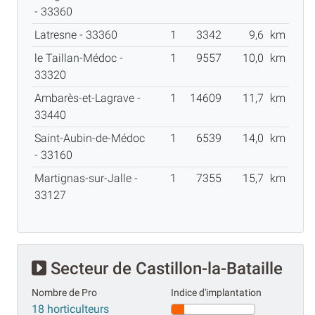
- 33360
Latresne - 33360
1
3342
9,6
km
le Taillan-Médoc -
1
9557
10,0
km
33320
Ambarès-et-Lagrave -
1
14609
11,7
km
33440
Saint-Aubin-de-Médoc
1
6539
14,0
km
- 33160
Martignas-sur-Jalle -
1
7355
15,7
km
33127
Secteur de Castillon-la-Bataille
Nombre de Pro
Indice d'implantation
18 horticulteurs