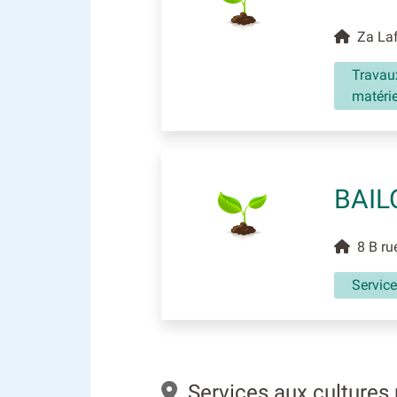
Za Laf
Travaux
matérie
BAIL
8 B rue
Service
Services aux cultures 