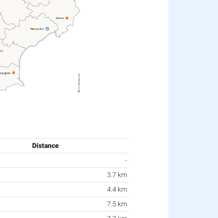
Distance
-
3.7 km
4.4 km
7.5 km