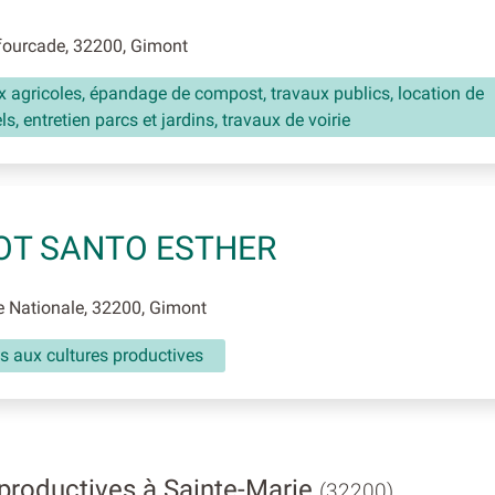
ourcade, 32200, Gimont
 agricoles, épandage de compost, travaux publics, location de
ls, entretien parcs et jardins, travaux de voirie
OT SANTO ESTHER
 Nationale, 32200, Gimont
s aux cultures productives
productives à Sainte-Marie
(32200)