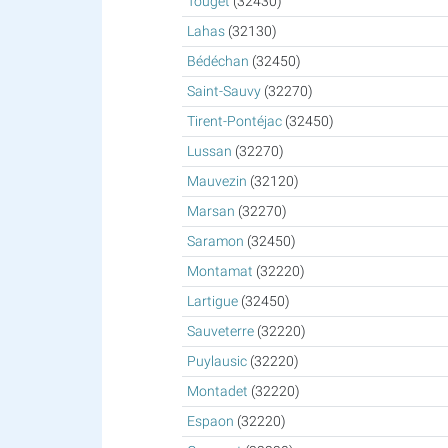
Touget
(32430)
Lahas
(32130)
Bédéchan
(32450)
Saint-Sauvy
(32270)
Tirent-Pontéjac
(32450)
Lussan
(32270)
Mauvezin
(32120)
Marsan
(32270)
Saramon
(32450)
Montamat
(32220)
Lartigue
(32450)
Sauveterre
(32220)
Puylausic
(32220)
Montadet
(32220)
Espaon
(32220)