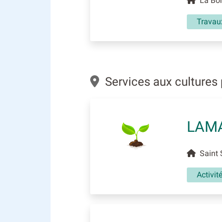
La Bor
Travaux
Services aux cultures 
LAM
Saint S
Activit