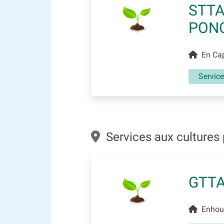
STTA
PON
En Cap
Service
Services aux cultures
GTT
Enhoua