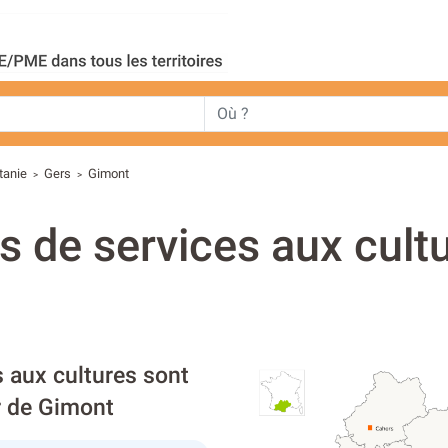
tanie
Gers
Gimont
>
>
s de services aux cult
s aux cultures sont
r de Gimont