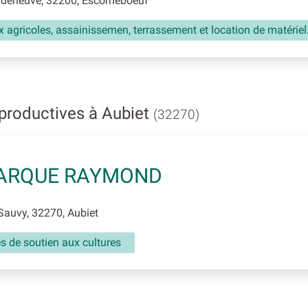
deneuve, 32200, Escorneboeuf
 agricoles, assainissemen, terrassement et location de matériel
productives à Aubiet
(32270)
ARQUE RAYMOND
auvy, 32270, Aubiet
és de soutien aux cultures