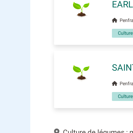
EARL
Penfrat
Cultur
SAIN
Penfrat
Culture
Culture de légumes ; 