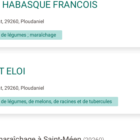
 HABASQUE FRANCOIS
, 29260, Ploudaniel
e de légumes ; maraîchage
T ELOI
, 29260, Ploudaniel
 de légumes, de melons, de racines et de tubercules
maraîchage à Saint-Méen
(29260)