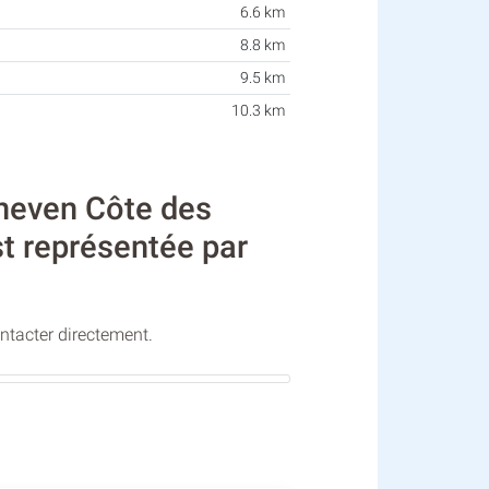
6.6 km
8.8 km
9.5 km
10.3 km
even Côte des
st représentée par
ontacter directement.