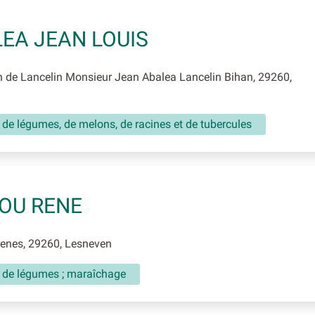
EA JEAN LOUIS
de Lancelin Monsieur Jean Abalea Lancelin Bihan, 29260,
 de légumes, de melons, de racines et de tubercules
OU RENE
enes, 29260, Lesneven
e de légumes ; maraîchage