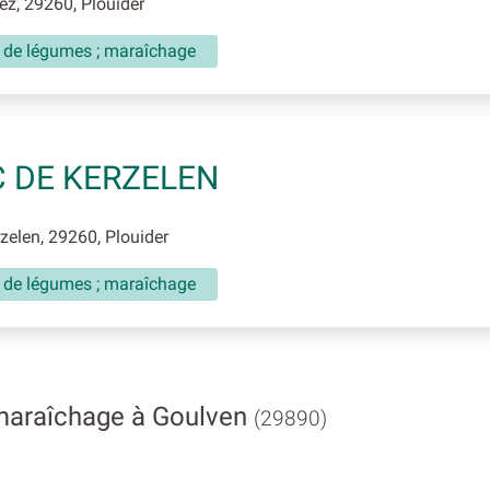
z, 29260, Plouider
e de légumes ; maraîchage
 DE KERZELEN
elen, 29260, Plouider
e de légumes ; maraîchage
maraîchage à Goulven
(29890)