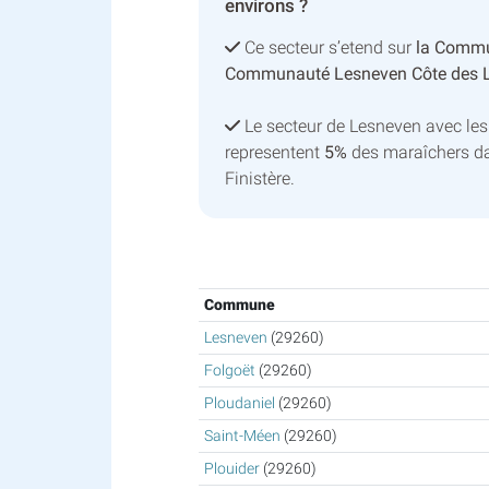
environs ?
Ce secteur s’etend sur
la Comm
Communauté Lesneven Côte des 
Le secteur de Lesneven avec le
representent
5%
des maraîchers da
Finistère.
Commune
Lesneven
(29260)
Folgoët
(29260)
Ploudaniel
(29260)
Saint-Méen
(29260)
Plouider
(29260)