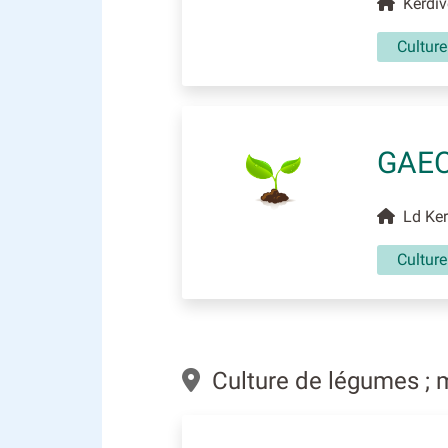
Kerdive
Cultur
GAEC
Ld Kerz
Cultur
Culture de légumes ; 