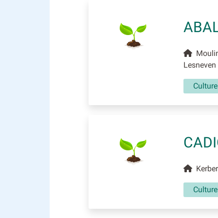
ABAL
Moulin 
Lesneven
Culture
CADI
Kerber
Cultur