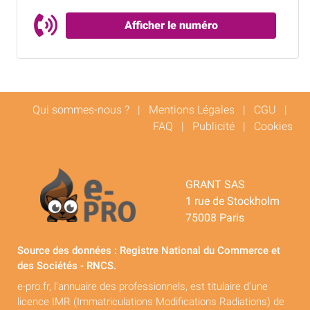
Afficher le numéro
Qui sommes-nous ?
|
Mentions Légales
|
CGU
|
FAQ
|
Publicité
|
Cookies
GRANT SAS
1 rue de Stockholm
75008 Paris
Source des données : Registre National du Commerce et
des Sociétés - RNCS.
e-pro.fr, l'annuaire des professionnels, est titulaire d'une
licence IMR (Immatriculations Modifications Radiations) de