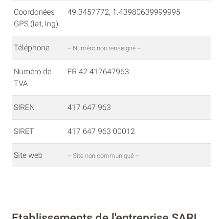
Coordonées
49.3457772, 1.43980639999995
GPS (lat, lng)
Téléphone
-- Numéro non renseigné --
Numéro de
FR 42 417647963
TVA
SIREN
417 647 963
SIRET
417 647 963 00012
Site web
-- Site non communiqué --
Etablissements de l'entreprise SARL