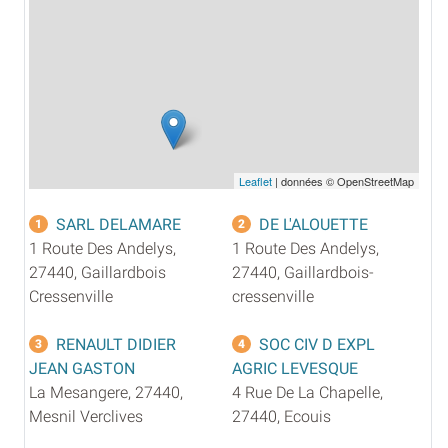
Leaflet
| données © OpenStreetMap
SARL DELAMARE
DE L'ALOUETTE
1
2
1 Route Des Andelys,
1 Route Des Andelys,
27440, Gaillardbois
27440, Gaillardbois-
Cressenville
cressenville
RENAULT DIDIER
SOC CIV D EXPL
3
4
JEAN GASTON
AGRIC LEVESQUE
La Mesangere, 27440,
4 Rue De La Chapelle,
Mesnil Verclives
27440, Ecouis