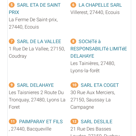
SARL ETA DE SAINT
LA CHAPELLE SARL
5
6
PRIX
Villerest, 27440, Ecouis
La Ferme De Saint-prix,
27440, Ecouis
SARL DE LA VALLEE
SOCIéTé à
7
8
1 Rue De La Vallee, 27150,
RESPONSABILITé LIMITéE
Coudray
DELAHAYE
Les Tainières, 27480,
Lyons-la-forêt
SARL DELAHAYE
SARL ETA COGET
9
10
Les Taisnieres 2 Route Du
30 Rue Aux Merciers,
Tronquay, 27480, Lyons La
27150, Saussay La
Foret
Campagne
PAIMPARAY ET FILS
SARL DESLILE
11
12
, 27440, Bacqueville
21 Rue Des Basses