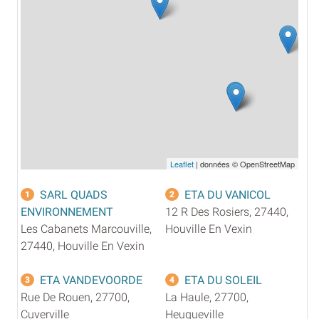
Leaflet
| données © OpenStreetMap
SARL QUADS
ETA DU VANICOL
1
2
ENVIRONNEMENT
12 R Des Rosiers, 27440,
Les Cabanets Marcouville,
Houville En Vexin
27440, Houville En Vexin
ETA VANDEVOORDE
ETA DU SOLEIL
3
4
Rue De Rouen, 27700,
La Haule, 27700,
Cuverville
Heuqueville