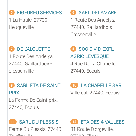
FIGEUREU SERVICES
SARL DELAMARE
5
6
1 La Haule, 27700,
1 Route Des Andelys,
Heuqueville
27440, Gaillardbois
Cressenville
DE L'ALOUETTE
SOC CIV D EXPL
7
8
1 Route Des Andelys,
AGRIC LEVESQUE
27440, Gaillardbois-
4 Rue De La Chapelle,
cressenville
27440, Ecouis
SARL ETA DE SAINT
LA CHAPELLE SARL
9
10
PRIX
Villerest, 27440, Ecouis
La Ferme De Saint-prix,
27440, Ecouis
SARL DU PLESSIS
ETA DES 4 VALLEES
11
12
Ferme Du Plessis, 27440,
31 Route D'orgeville,