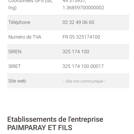
Coordonées GPS (lat,
49.315937,
lng)
1.36859700000002
Téléphone
02 32 49 06 60
Numéro de TVA
FR 05 325174100
SIREN
325 174 100
SIRET
325 174 100 00017
Site web
-- Site non communiqué --
Etablissements de l'entreprise
PAIMPARAY ET FILS