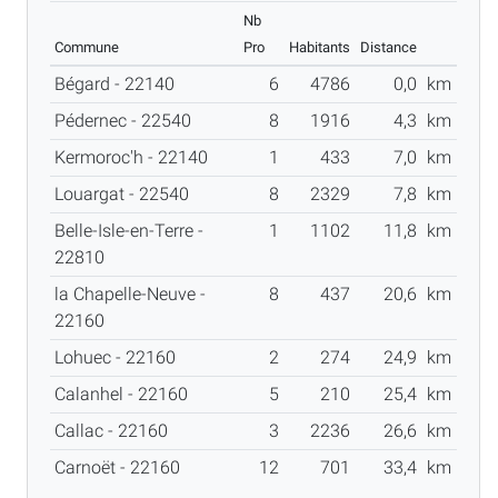
Nb
Commune
Pro
Habitants
Distance
Bégard - 22140
6
4786
0,0
km
Pédernec - 22540
8
1916
4,3
km
Kermoroc'h - 22140
1
433
7,0
km
Louargat - 22540
8
2329
7,8
km
Belle-Isle-en-Terre -
1
1102
11,8
km
22810
la Chapelle-Neuve -
8
437
20,6
km
22160
Lohuec - 22160
2
274
24,9
km
Calanhel - 22160
5
210
25,4
km
Callac - 22160
3
2236
26,6
km
Carnoët - 22160
12
701
33,4
km