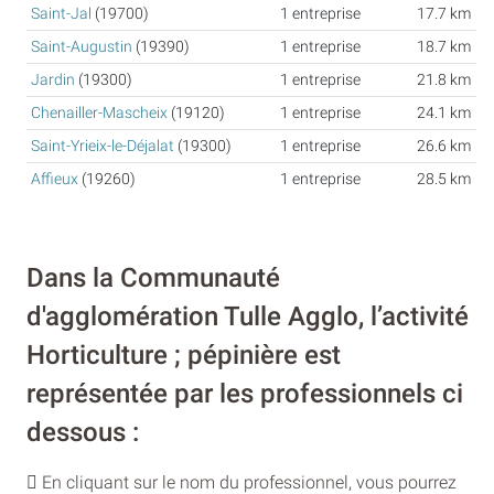
Saint-Jal
(19700)
1 entreprise
17.7 km
Saint-Augustin
(19390)
1 entreprise
18.7 km
Jardin
(19300)
1 entreprise
21.8 km
Chenailler-Mascheix
(19120)
1 entreprise
24.1 km
Saint-Yrieix-le-Déjalat
(19300)
1 entreprise
26.6 km
Affieux
(19260)
1 entreprise
28.5 km
Dans la Communauté
d'agglomération Tulle Agglo, l’activité
Horticulture ; pépinière est
représentée par les professionnels ci
dessous :
En cliquant sur le nom du professionnel, vous pourrez