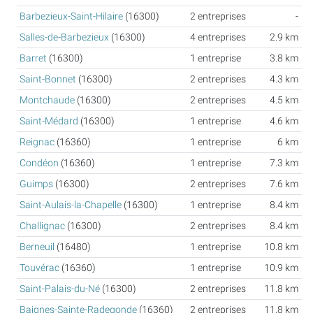
Barbezieux-Saint-Hilaire
(16300)
2 entreprises
-
Salles-de-Barbezieux
(16300)
4 entreprises
2.9 km
Barret
(16300)
1 entreprise
3.8 km
Saint-Bonnet
(16300)
2 entreprises
4.3 km
Montchaude
(16300)
2 entreprises
4.5 km
Saint-Médard
(16300)
1 entreprise
4.6 km
Reignac
(16360)
1 entreprise
6 km
Condéon
(16360)
1 entreprise
7.3 km
Guimps
(16300)
2 entreprises
7.6 km
Saint-Aulais-la-Chapelle
(16300)
1 entreprise
8.4 km
Challignac
(16300)
2 entreprises
8.4 km
Berneuil
(16480)
1 entreprise
10.8 km
Touvérac
(16360)
1 entreprise
10.9 km
Saint-Palais-du-Né
(16300)
2 entreprises
11.8 km
Baignes-Sainte-Radegonde
(16360)
2 entreprises
11.8 km