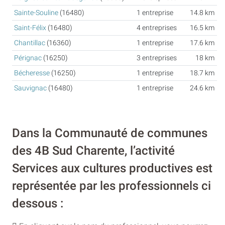
Sainte-Souline
(16480)
1 entreprise
14.8 km
Saint-Félix
(16480)
4 entreprises
16.5 km
Chantillac
(16360)
1 entreprise
17.6 km
Pérignac
(16250)
3 entreprises
18 km
Bécheresse
(16250)
1 entreprise
18.7 km
Sauvignac
(16480)
1 entreprise
24.6 km
Dans la Communauté de communes
des 4B Sud Charente, l’activité
Services aux cultures productives est
représentée par les professionnels ci
dessous :