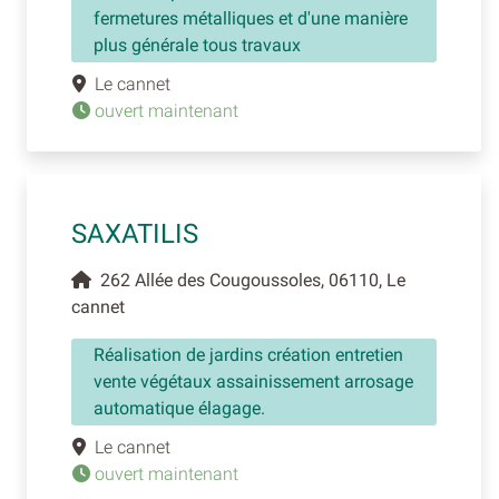
fermetures métalliques et d'une manière
plus générale tous travaux
Le cannet
ouvert maintenant
SAXATILIS
262 Allée des Cougoussoles, 06110, Le
cannet
Réalisation de jardins création entretien
vente végétaux assainissement arrosage
automatique élagage.
Le cannet
ouvert maintenant