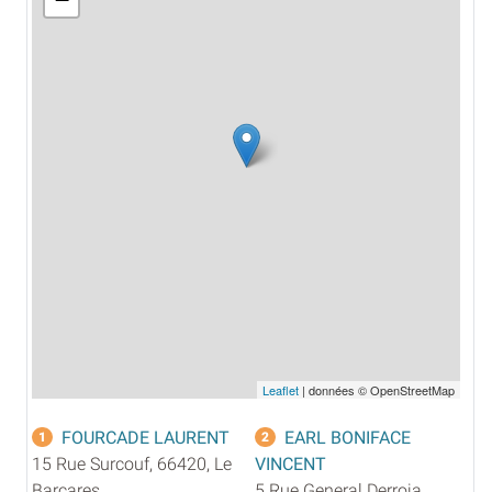
Leaflet
| données © OpenStreetMap
FOURCADE LAURENT
EARL BONIFACE
1
2
15 Rue Surcouf, 66420, Le
VINCENT
Barcares
5 Rue General Derroja,