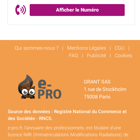
Afficher le Numéro
Qui sommes-nous ?
|
Mentions Légales
|
CGU
|
FAQ
|
Publicité
|
Cookies
GRANT SAS
1 rue de Stockholm
75008 Paris
Source des données : Registre National du Commerce et
des Sociétés - RNCS.
e-pro.fr, l'annuaire des professionnels, est titulaire d'une
licence IMR (Immatriculations Modifications Radiations) de