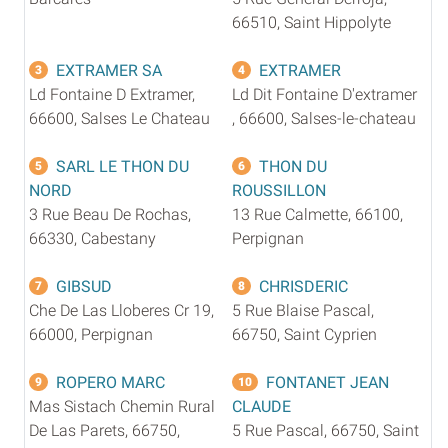
66510, Saint Hippolyte
EXTRAMER SA
EXTRAMER
3
4
Ld Fontaine D Extramer,
Ld Dit Fontaine D'extramer
66600, Salses Le Chateau
, 66600, Salses-le-chateau
SARL LE THON DU
THON DU
5
6
NORD
ROUSSILLON
3 Rue Beau De Rochas,
13 Rue Calmette, 66100,
66330, Cabestany
Perpignan
GIBSUD
CHRISDERIC
7
8
Che De Las Lloberes Cr 19,
5 Rue Blaise Pascal,
66000, Perpignan
66750, Saint Cyprien
ROPERO MARC
FONTANET JEAN
9
10
Mas Sistach Chemin Rural
CLAUDE
De Las Parets, 66750,
5 Rue Pascal, 66750, Saint