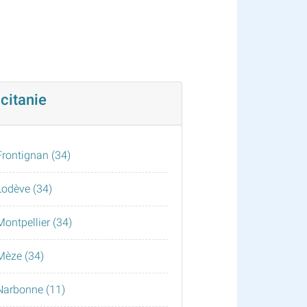
citanie
Frontignan (34)
Lodève (34)
Montpellier (34)
Mèze (34)
Narbonne (11)