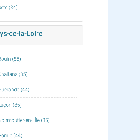
Sète (34)
ys-de-la-Loire
Bouin (85)
Challans (85)
Guérande (44)
Luçon (85)
Noirmoutier-en-l'Île (85)
Pornic (44)